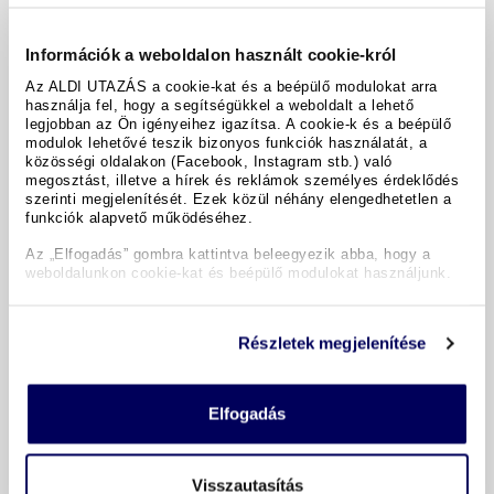
a fedélzeti létesítmények használata az utastérben
(részben térítés ellenében) és részvétel a fedélzeti
szórakoztató programokon
Információk a weboldalon használt cookie-król
Az ALDI UTAZÁS a cookie-kat és a beépülő modulokat arra
minden transzfer, kirándulás, belépőjegy és
használja fel, hogy a segítségükkel a weboldalt a lehető
városnézés Bostonban az útiterv szerint
legjobban az Ön igényeihez igazítsa. A cookie-k és a beépülő
modulok lehetővé teszik bizonyos funkciók használatát, a
helyi angol nyelvű idegenvezető a bostoni
közösségi oldalakon (Facebook, Instagram stb.) való
kirándulások és transzferek során
megosztást, illetve a hírek és reklámok személyes érdeklődés
szerinti megjelenítését. Ezek közül néhány elengedhetetlen a
angol nyelvű vendéglátás a fedélzeten, német
funkciók alapvető működéséhez.
nyelvű személyzet is várja a vendégeket
Az „Elfogadás” gombra kattintva beleegyezik abba, hogy a
weboldalunkon cookie-kat és beépülő modulokat használjunk.
minden beszállási és leszállási díj, üzemanyag-
pótdíj
Részletek megjelenítése
Időpontok és árak
Elfogadás
Visszautasítás
Útleírás