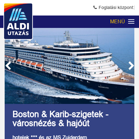
Foglalási központ:
MENÜ
Previous
Next
Kép 1/12
Boston & Karib-szigetek -
városnézés & hajóút
hotelek *** és az MS Zuiderdam