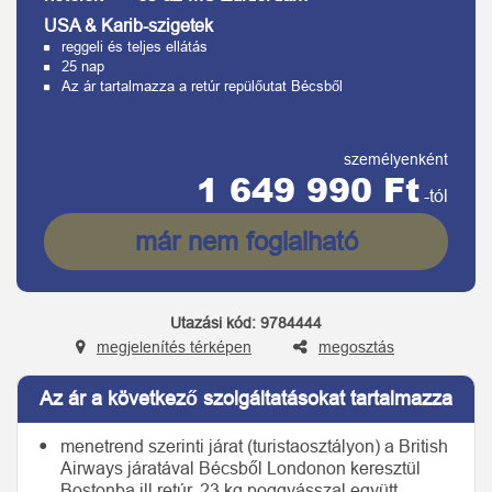
USA & Karib-szigetek
reggeli és teljes ellátás
25 nap
Az ár tartalmazza a retúr repülőutat Bécsből
személyenként
1 649 990 Ft
-tól
már nem foglalható
Utazási kód:
9784444
megjelenítés térképen
megosztás
Az ár a következő szolgáltatásokat tartalmazza
menetrend szerinti járat (turistaosztályon) a British
Airways járatával Bécsből Londonon keresztül
Bostonba ill.retúr, 23 kg poggyásszal együtt