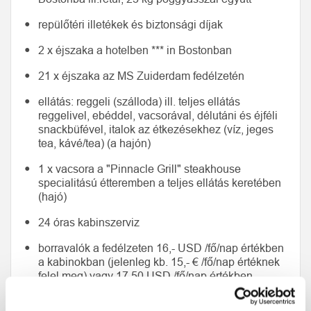
repülőtéri illetékek és biztonsági díjak
2 x éjszaka a hotelben *** in Bostonban
21 x éjszaka az MS Zuiderdam fedélzetén
ellátás: reggeli (szálloda) ill. teljes ellátás
reggelivel, ebéddel, vacsorával, délutáni és éjféli
snackbüfével, italok az étkezésekhez (víz, jeges
tea, kávé/tea) (a hajón)
1 x vacsora a "Pinnacle Grill" steakhouse
specialitású étteremben a teljes ellátás keretében
(hajó)
24 óras kabinszerviz
borravalók a fedélzeten 16,- USD /fő/nap értékben
a kabinokban (jelenleg kb. 15,- € /fő/nap értéknek
felel meg) vagy 17,50 USD /fő/nap értékben
(jelenleg kb. 16,- /fő/nap) a lakosztályokban