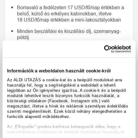
Borravaló a fedélzeten 17 USD/fő/nap értékben a
belső, külső és erkélyes kabinokban, illetve
18 USD/fő/nap értékben a mini-lakosztályokban
Minden beszállási és kiszállási díj, üzemanyag-
pótdíj
1 x városnézés Los Angelesben (időtartam kb.
4 óra, 2. nap)
1 x városnézés Szingapúrban (időtartam kb.
Információk a weboldalon használt cookie-król
3,5 óra, 37. nap)
Az ALDI UTAZÁS a cookie-kat és a beépülő modulokat arra
1 x Southern Ridge Walk túra Szingapúrban
használja fel, hogy a segítségükkel a weboldalt a lehető
(időtartam kb. 3,5 óra, 40. nap)
legjobban az Ön igényeihez igazítsa. A cookie-k és a beépülő
modulok lehetővé teszik bizonyos funkciók használatát, a
közösségi oldalakon (Facebook, Instagram stb.) való
1 x esti túra Szingapúrban (időtartam kb. 3,5 óra,
megosztást, illetve a hírek és reklámok személyes érdeklődés
40. nap)
szerinti megjelenítését. Ezek közül néhány elengedhetetlen a
funkciók alapvető működéséhez.
Minden transzfer, kirándulás, belépő és
városnézés Los Angelesben és Szingapúrban az
Az „Elfogadás” gombra kattintva beleegyezik abba, hogy a
útiterv szerint, német nyelvű idegenvezetővel
weboldalunkon cookie-kat és beépülő modulokat használjunk.