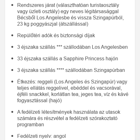
Rendszeres járat (választhatóan turistaosztály
vagy üzleti osztály) egy neves légitársasággal
Bécsből Los Angelesbe és vissza Szingapúrból,
23 kg poggyászjal (átszállással)
Repülőtéri adók és biztonsági díjak
3 éjszaka szállás *** szállodában Los Angelesben
33 éjszaka szállás a Sapphire Princess hajón
3 éjszaka szállás **** szállodában Szingapúrban
Étkezés: reggeli (Los Angeles és Szingapúr) vagy
teljes ellátás reggelivel, ebéddel és vacsorával,
éjféli snackkel, korlátlan tea, jeges tea, víz és kávé
fogyasztással (hajó)
A fedélzeti létesítmények használata az utasok
számára és részvétel a fedélzeti szórakoztató
programban
Fedélzeti nyelv: angol