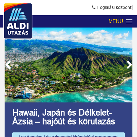
Foglalási központ:
MENÜ
Previous
Next
Kép 1/25
Hawaii, Japán és Délkelet-
Ázsia – hajóút és körutazás