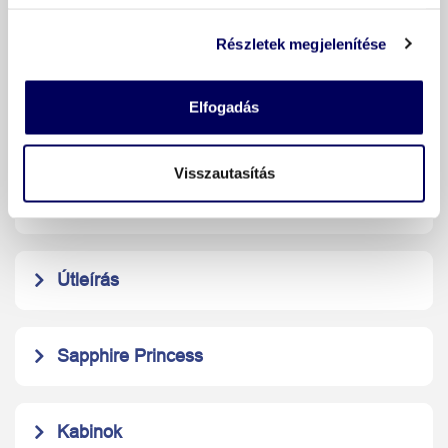
Német nyelvű Eurotours idegenvezető az egész
utazás alatt
Részletek megjelenítése
Elfogadás
Főbb jellemzők
Visszautasítás
Időpontok és árak
Útleírás
Sapphire Princess
Kabinok