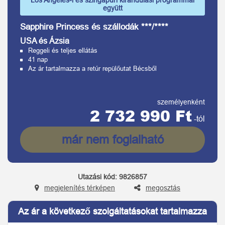
Los Angeles-i és szingapúri kirándulási programmal
együtt
Sapphire Princess és szállodák ***/****
USA és Ázsia
Reggeli és teljes ellátás
41 nap
Az ár tartalmazza a retúr repülőutat Bécsből
személyenként
2 732 990 Ft
-tól
már nem foglalható
Utazási kód:
9826857
megjelenítés térképen
megosztás
Az ár a következő szolgáltatásokat tartalmazza