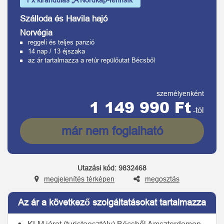
1 x kirándulás „A Nordkap-fennsík”
Szálloda és Havila hajó
Norvégia
reggeli és teljes panzió
14 nap / 13 éjszaka
az ár tartalmazza a retúr repülőutat Bécsből
személyenként
1 149 990 Ft
-tól
már nem foglalható
Utazási kód:
9832468
megjelenítés térképen
megosztás
Az ár a következő szolgáltatásokat tartalmazza