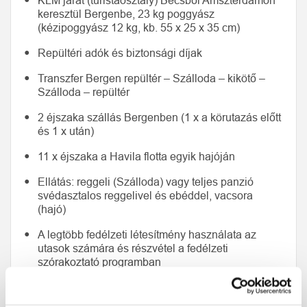
KLM járat (turistaosztály) Bécsből Amszterdamon
keresztül Bergenbe, 23 kg poggyász
(kézipoggyász 12 kg, kb. 55 x 25 x 35 cm)
Repültéri adók és biztonsági díjak
Transzfer Bergen repültér – Szálloda – kikötő –
Szálloda – repültér
2 éjszaka szállás Bergenben (1 x a körutazás előtt
és 1 x után)
11 x éjszaka a Havila flotta egyik hajóján
Ellátás: reggeli (Szálloda) vagy teljes panzió
svédasztalos reggelivel és ebéddel, vacsora
(hajó)
A legtöbb fedélzeti létesítmény használata az
utasok számára és részvétel a fedélzeti
szórakoztató programban
Borravalók a fedélzeten