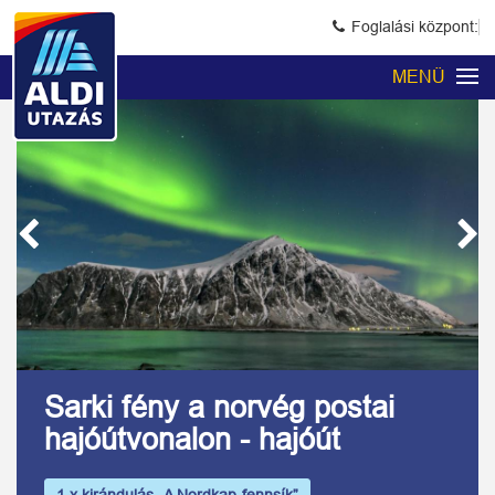
Foglalási központ:
MENÜ
Previous
Next
Kép 1/12
Sarki fény a norvég postai
hajóútvonalon - hajóút