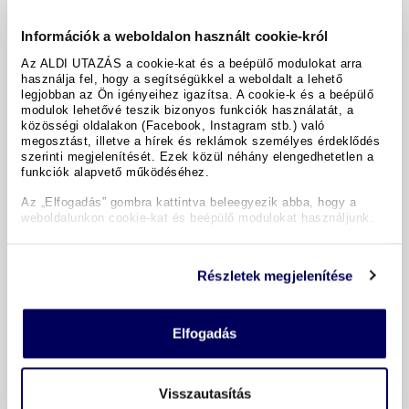
WiFi a fedélzeten
Információk a weboldalon használt cookie-król
1 x kirándulás „A Nordkap-fennsík”
Honningsvågban
(7. nap)
Az ALDI UTAZÁS a cookie-kat és a beépülő modulokat arra
használja fel, hogy a segítségükkel a weboldalt a lehető
Fedélzeti nyelv norvég és angol, német nyelvű
legjobban az Ön igényeihez igazítsa. A cookie-k és a beépülő
modulok lehetővé teszik bizonyos funkciók használatát, a
fedélzeti ellátás
közösségi oldalakon (Facebook, Instagram stb.) való
megosztást, illetve a hírek és reklámok személyes érdeklődés
Minden beszállási és kiszállási díj, üzemanyag-
szerinti megjelenítését. Ezek közül néhány elengedhetetlen a
pótdíj
funkciók alapvető működéséhez.
Az „Elfogadás” gombra kattintva beleegyezik abba, hogy a
weboldalunkon cookie-kat és beépülő modulokat használjunk.
Északi fény ígéret
Részletek megjelenítése
Időpontok és árak
Elfogadás
Útleírás
Visszautasítás