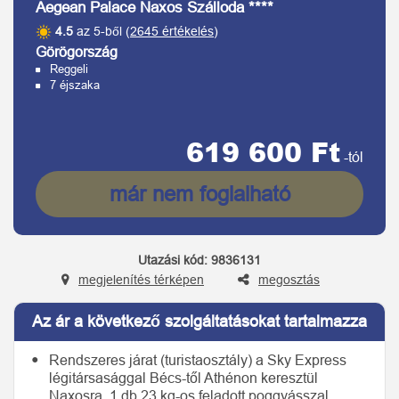
Aegean Palace Naxos Szálloda ****
4.5
az 5-ből (
2645 értékelés
)
Görögország
Reggeli
7 éjszaka
619 600 Ft
-tól
már nem foglalható
Utazási kód:
9836131
megjelenítés térképen
megosztás
Az ár a következő szolgáltatásokat tartalmazza
Rendszeres járat (turistaosztály) a Sky Express
légitársasággal Bécs-től Athénon keresztül
Naxosra, 1 db 23 kg-os feladott poggyásszal