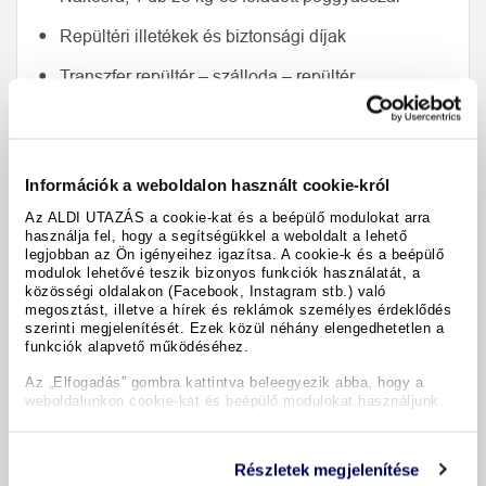
Repültéri illetékek és biztonsági díjak
Transzfer repültér – szálloda – repültér
7 éjszaka az Aegean Palace Naxos ****
szállodában
Ellátás: reggeli
Információk a weboldalon használt cookie-król
Az ALDI UTAZÁS a cookie-kat és a beépülő modulokat arra
használja fel, hogy a segítségükkel a weboldalt a lehető
legjobban az Ön igényeihez igazítsa. A cookie-k és a beépülő
modulok lehetővé teszik bizonyos funkciók használatát, a
Hotel Aegean Palace Naxos ****
közösségi oldalakon (Facebook, Instagram stb.) való
megosztást, illetve a hírek és reklámok személyes érdeklődés
szerinti megjelenítését. Ezek közül néhány elengedhetetlen a
funkciók alapvető működéséhez.
Vendégeink véleménye
Az „Elfogadás” gombra kattintva beleegyezik abba, hogy a
weboldalunkon cookie-kat és beépülő modulokat használjunk.
Gyermekek
Részletek megjelenítése