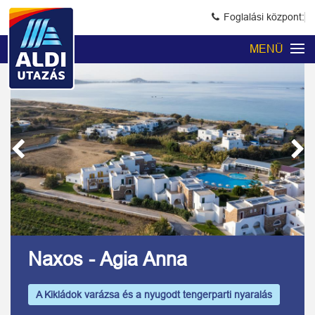
Foglalási központ:
MENÜ
Previous
Next
Kép 1/6
Naxos - Agia Anna
A Kikládok varázsa és a nyugodt tengerparti nyaralás