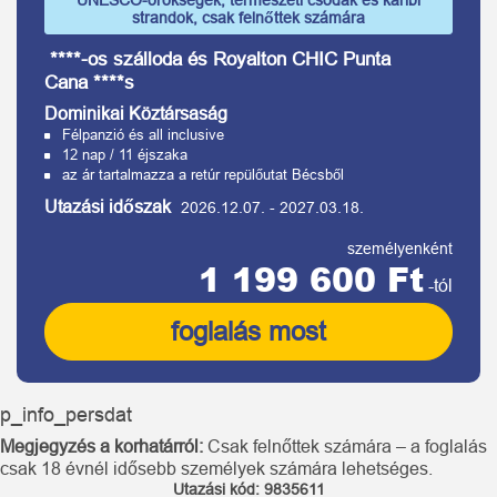
UNESCO-örökségek, természeti csodák és karibi
strandok, csak felnőttek számára
****-os szálloda és Royalton CHIC Punta
Cana ****s
Dominikai Köztársaság
Félpanzió és all inclusive
12 nap / 11 éjszaka
az ár tartalmazza a retúr repülőutat Bécsből
Utazási időszak
2026.12.07.
-
2027.03.18.
személyenként
1 199 600 Ft
-tól
foglalás most
p_info_persdat
Megjegyzés a korhatárról:
Csak felnőttek számára – a foglalás
csak 18 évnél idősebb személyek számára lehetséges.
Utazási kód:
9835611