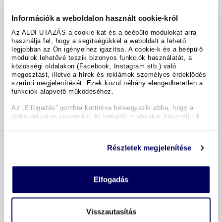
inclusive reggelivel, ebéd- és vacsora-büfével
Információk a weboldalon használt cookie-król
Minden transzfer az útiterv szerint
Az ALDI UTAZÁS a cookie-kat és a beépülő modulokat arra
Helyi német nyelvű idegenvezető a körutazás
használja fel, hogy a segítségükkel a weboldalt a lehető
során (1–4. nap)
legjobban az Ön igényeihez igazítsa. A cookie-k és a beépülő
modulok lehetővé teszik bizonyos funkciók használatát, a
közösségi oldalakon (Facebook, Instagram stb.) való
megosztást, illetve a hírek és reklámok személyes érdeklődés
szerinti megjelenítését. Ezek közül néhány elengedhetetlen a
funkciók alapvető működéséhez.
Főbb jellemzők
Az „Elfogadás” gombra kattintva beleegyezik abba, hogy a
weboldalunkon cookie-kat és beépülő modulokat használjunk.
Időpontok és árak
Részletek megjelenítése
Az utazás leírása
Elfogadás
Royalton CHIC Punta Cana ****sup.
Visszautasítás