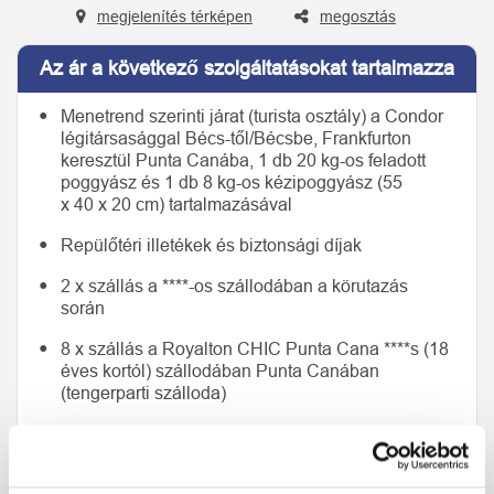
megjelenítés térképen
megosztás
Az ár a következő szolgáltatásokat tartalmazza
Menetrend szerinti járat (turista osztály) a Condor
légitársasággal Bécs-től/Bécsbe, Frankfurton
keresztül Punta Canába, 1 db 20 kg-os feladott
poggyász és 1 db 8 kg-os kézipoggyász (55
x 40 x 20 cm) tartalmazásával
Repülőtéri illetékek és biztonsági díjak
2 x szállás a ****-os szállodában a körutazás
során
8 x szállás a Royalton CHIC Punta Cana ****s (18
éves kortól) szállodában Punta Canában
(tengerparti szálloda)
Ellátás a körutazás során: 2 x reggeli, 3 x ebéd
Ellátás a tengerparti tartózkodás során: all