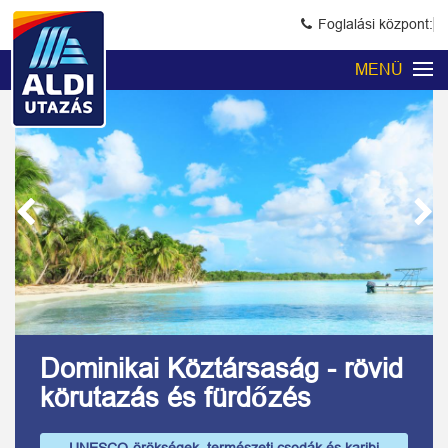
Foglalási központ:
MENÜ
Previous
Next
Kép 1/20
Dominikai Köztársaság - rövid
körutazás és fürdőzés