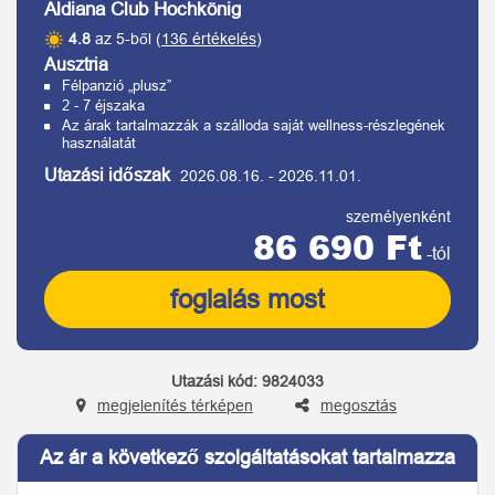
Aldiana Club Hochkönig
4.8
az 5-ből (
136 értékelés
)
Ausztria
Félpanzió „plusz”
2 - 7 éjszaka
Az árak tartalmazzák a szálloda saját wellness-részlegének
használatát
Utazási időszak
2026.08.16.
-
2026.11.01.
személyenként
86 690 Ft
-tól
foglalás most
Utazási kód:
9824033
megjelenítés térképen
megosztás
Az ár a következő szolgáltatásokat tartalmazza