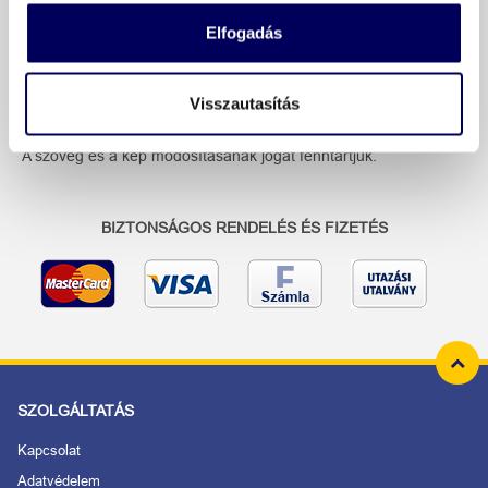
Elfogadás
További információk
Visszautasítás
Ez az utazás 2025.09.24. 20:00 és 2026.10.22. 20:00 óra között
foglalható.
A szöveg és a kép módosításának jogát fenntartjuk.
BIZTONSÁGOS RENDELÉS ÉS FIZETÉS
SZOLGÁLTATÁS
Kapcsolat
Adatvédelem