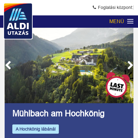
Foglalási központ:
MENÜ
Previous
Next
Kép 1/8
Mühlbach am Hochkönig
A Hochkönig lábánál