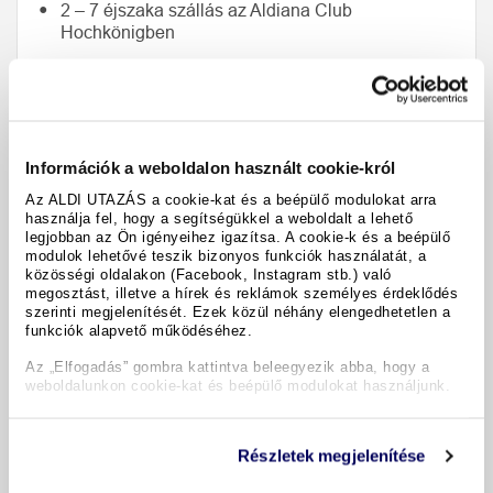
2 – 7 éjszaka szállás az Aldiana Club
Hochkönigben
Étkezés: félpanzió plusz reggeli büfé, délutáni
uzsonna, vacsora büfé vagy tematikus vacsora,
italok a vacsorához (19:00–20:45)
A szálloda wellnessrészlegének használata
Információk a weboldalon használt cookie-król
(nyitvatartási idő a helyszínen kifüggesztett vagy
Az ALDI UTAZÁS a cookie-kat és a beépülő modulokat arra
online információk szerint)
használja fel, hogy a segítségükkel a weboldalt a lehető
legjobban az Ön igényeihez igazítsa. A cookie-k és a beépülő
Guest Mobility Ticket (a tartózkodás ideje alatt
modulok lehetővé teszik bizonyos funkciók használatát, a
érvényes, a szolgáltatások részben szezontól
közösségi oldalakon (Facebook, Instagram stb.) való
függnek)
megosztást, illetve a hírek és reklámok személyes érdeklődés
szerinti megjelenítését. Ezek közül néhány elengedhetetlen a
funkciók alapvető működéséhez.
Az „Elfogadás” gombra kattintva beleegyezik abba, hogy a
weboldalunkon cookie-kat és beépülő modulokat használjunk.
Aldiana Club Hochkönig
Részletek megjelenítése
Vendégeink véleménye