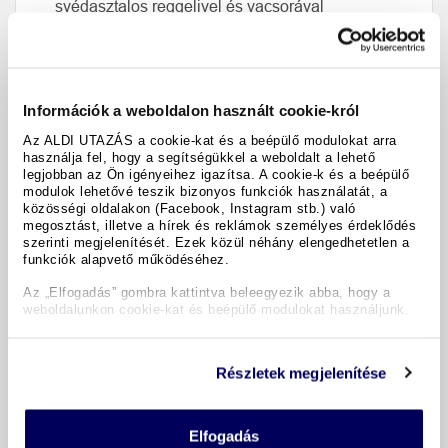
svédasztalos reggelivel és vacsorával
Részvétel az aktív és szórakoztató programokban
(a helyszíni kiírás vagy online)
Energia-átalánydíj, ágynemű és végtakarítás
Információk a weboldalon használt cookie-król
Miniklub gyerekeknek 4 – 12 évvel (májustól
Az ALDI UTAZÁS a cookie-kat és a beépülő modulokat arra
használja fel, hogy a segítségükkel a weboldalt a lehető
szeptemberig, a helyszíni kiírás szerint vagy
legjobban az Ön igényeihez igazítsa. A cookie-k és a beépülő
online)
modulok lehetővé teszik bizonyos funkciók használatát, a
közösségi oldalakon (Facebook, Instagram stb.) való
megosztást, illetve a hírek és reklámok személyes érdeklődés
szerinti megjelenítését. Ezek közül néhány elengedhetetlen a
funkciók alapvető működéséhez.
Appartments BELLEVUE Plava Laguna ****
Az „Elfogadás” gombra kattintva beleegyezik abba, hogy a
weboldalunkon cookie-kat és beépülő modulokat használjunk.
Vendégeink véleménye
Részletek megjelenítése
További információk
Elfogadás