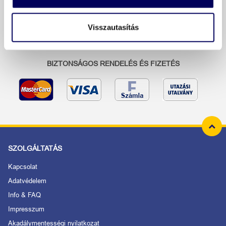
Ez az utazás 2026.01.21. 20:00 és 2026.09.20. 20:00 óra között
foglalható.
Visszautasítás
A szöveg és a kép módosításának jogát fenntartjuk.
BIZTONSÁGOS RENDELÉS ÉS FIZETÉS
SZOLGÁLTATÁS
Kapcsolat
Adatvédelem
Info & FAQ
Impresszum
Akadálymentességi nyilatkozat