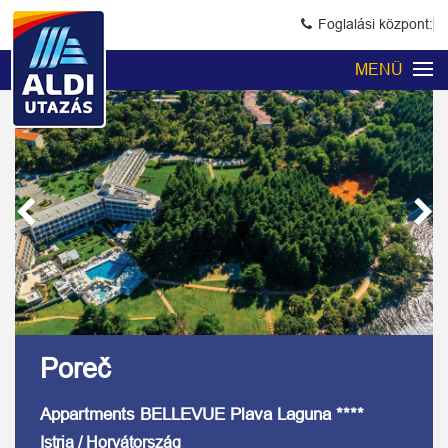
Foglalási központ:
MENÜ
Previous
Next
Kép 1/8
Poreč
Appartments BELLEVUE Plava Laguna ****
Istria / Horvátország