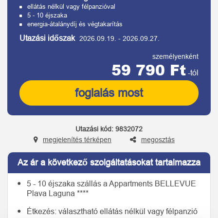
ellátás nélkül vagy félpanzióval
5 - 10 éjszaka
energia-átalánydíj és végtakarítás
Utazási időszak
2026.09.19.
-
2026.09.27.
személyenként
59 790 Ft
-tól
foglalás most
Utazási kód:
9832072
megjelenítés térképen
megosztás
Az ár a következő szolgáltatásokat tartalmazza
5 - 10 éjszaka szállás a Appartments BELLEVUE
Plava Laguna ****
Étkezés: választható ellátás nélkül vagy félpanzió