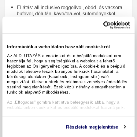
Ellátás: all inclusive reggelivel, ebéd- és vacsora-
büfével, délutáni kávé/tea-vel, süteményekkel,
jégkrémmel a gyermekek számára, italok az
étkezésekhez (víz, gyümölcslevek, alkoholmentes
italok, asztali bor, sör), korlátlan italfogyasztás az
all inclusive bárban (víz, gyümölcslevek,
alkoholmentes italok, kávé, bor, sör, helyi
Információk a weboldalon használt cookie-król
alkoholos italok)
Az ALDI UTAZÁS a cookie-kat és a beépülő modulokat arra
használja fel, hogy a segítségükkel a weboldalt a lehető
A szálloda saját fedett medencéjének és
legjobban az Ön igényeihez igazítsa. A cookie-k és a beépülő
fitnesztermének használata (nyitvatartás a
modulok lehetővé teszik bizonyos funkciók használatát, a
helyszíni kiírás szerint vagy online információk
közösségi oldalakon (Facebook, Instagram stb.) való
szerint)
megosztást, illetve a hírek és reklámok személyes érdeklődés
szerinti megjelenítését. Ezek közül néhány elengedhetetlen a
funkciók alapvető működéséhez.
Az „Elfogadás” gombra kattintva beleegyezik abba, hogy a
weboldalunkon cookie-kat és beépülő modulokat használjunk.
Hotel Adria ****
Részletek megjelenítése
Vendégeink véleménye