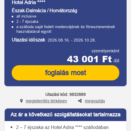
Hotel Adria ****
Észak-Dalmácia / Horvátország
all inclusive
2 - 7 éjszaka
a szálloda saját fedett medencéjének és fitneszteremének
használatával együtt
Utazási időszak
2026.08.16.
-
2026.10.28.
személyenként
43 001 Ft
-tól
foglalás most
Utazási kód:
9832889
megjelenítés térképen
megosztás
Az ár a következő szolgáltatásokat tartalmazza
2 – 7 éjszaka az Hotel Adria **** szállodában