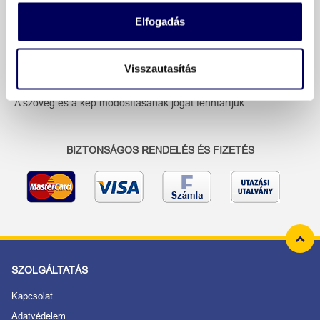
Elfogadás
További információk
Visszautasítás
Ez az utazás 2026.02.04. 20:00 és 2026.10.07. 20:00 óra között
foglalható.
A szöveg és a kép módosításának jogát fenntartjuk.
BIZTONSÁGOS RENDELÉS ÉS FIZETÉS
SZOLGÁLTATÁS
Kapcsolat
Adatvédelem