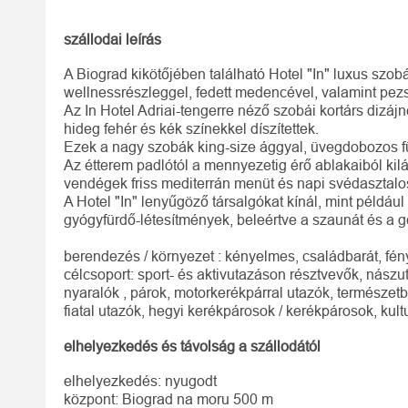
szállodai leírás
A Biograd kikötőjében található Hotel "In" luxus szob
wellnessrészleggel, fedett medencével, valamint pezsg
Az In Hotel Adriai-tengerre néző szobái kortárs dizáj
hideg fehér és kék színekkel díszítettek.
Ezek a nagy szobák king-size ággyal, üvegdobozos f
Az étterem padlótól a mennyezetig érő ablakaiból kilátá
vendégek friss mediterrán menüt és napi svédasztalos
A Hotel "In" lenyűgöző társalgókat kínál, mint példáu
gyógyfürdő-létesítmények, beleértve a szaunát és a g
berendezés / környezet : kényelmes, családbarát, fény
célcsoport: sport- és aktivutazáson résztvevők, nászut
nyaralók , párok, motorkerékpárral utazók, természetb
fiatal utazók, hegyi kerékpárosok / kerékpárosok, kul
elhelyezkedés és távolság a szállodától
elhelyezkedés: nyugodt
központ: Biograd na moru 500 m