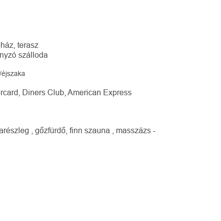
éház, terasz
nyzó szálloda
t/éjszaka
tercard, Diners Club, American Express
részleg , gőzfürdő, finn szauna , masszázs -