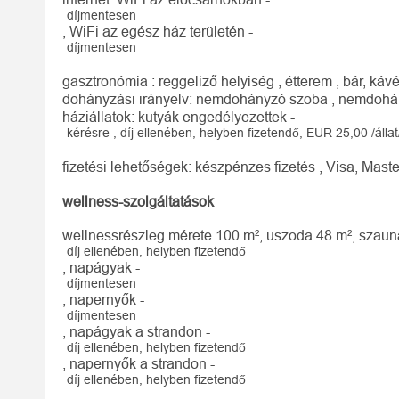
díjmentesen
, WiFi az egész ház területén -
díjmentesen
gasztronómia : reggeliző helyiség , étterem , bár, káv
dohányzási irányelv: nemdohányzó szoba , nemdohá
háziállatok: kutyák engedélyezettek -
kérésre , díj ellenében, helyben fizetendő, EUR 25,00 /álla
fizetési lehetőségek: készpénzes fizetés , Visa, Mas
wellness-szolgáltatások
wellnessrészleg mérete 100 m², uszoda 48 m², szauna
díj ellenében, helyben fizetendő
, napágyak -
díjmentesen
, napernyők -
díjmentesen
, napágyak a strandon -
díj ellenében, helyben fizetendő
, napernyők a strandon -
díj ellenében, helyben fizetendő