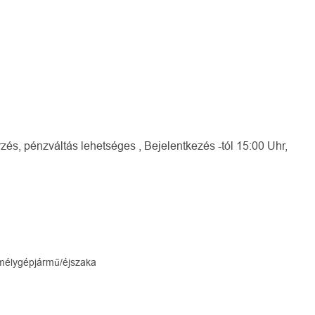
és, pénzváltás lehetséges , Bejelentkezés -tól 15:00 Uhr,
emélygépjármű/éjszaka