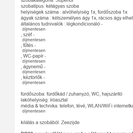
szobakategória: Superior
szobatípus: kétágyas szoba
helyiségek száma : alvóhelyiség 1x, fürdőszoba 1x
ágyak száma : kétszemélyes ágy 1x, rácsos ágy elhel
általános tudnivalók : légkondícionáló -
díjmentesen
, széf -
díjmentesen
, fűtés -
díjmentesen
, WC-papír -
díjmentesen
, ágynemű -
díjmentesen
, kéztörlők -
díjmentesen
fürdőszoba: fürdőkád / zuhanyzó, WC, hajszárító
lakóhelyiség: íróasztal
média & technika: telefon, tévé, WLAN/WiFi internetk
díjmentesen
kilátás a szobából: Zeezijde