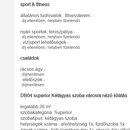
sport & fitness
általános tudnivalók : fitnessterem -
díj ellenében, helyben fizetendő
nyári sportok: teniszpálya -
díj ellenében, helyben fizetendő
, vízisport lehetőségek -
díj ellenében, helyben fizetendő
családok
rácsos ágy -
díjmentesen
, etetőszék -
díjmentesen
DB04 superior Kétágyas szoba városra néző kilátás
legalább 26 m²
szobakategória: Superior
szobatípus: kétágyas szoba
helyiségek száma : alvóhelyiség 1x, fürdőszoba 1x
ágyak száma : kétszemélyes ágy 1x, rácsos ágy elhel