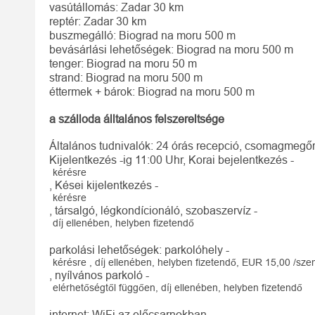
vasútállomás: Zadar 30 km
reptér: Zadar 30 km
buszmegálló: Biograd na moru 500 m
bevásárlási lehetőségek: Biograd na moru 500 m
tenger: Biograd na moru 50 m
strand: Biograd na moru 500 m
éttermek + bárok: Biograd na moru 500 m
a szálloda álltalános felszereltsége
Általános tudnivalók: 24 órás recepció, csomagmegőrz
Kijelentkezés -ig 11:00 Uhr, Korai bejelentkezés -
kérésre
, Kései kijelentkezés -
kérésre
, társalgó, légkondícionáló, szobaszervíz -
díj ellenében, helyben fizetendő
parkolási lehetőségek: parkolóhely -
kérésre , díj ellenében, helyben fizetendő, EUR 15,00 /sz
, nyílvános parkoló -
elérhetőségtől függően, díj ellenében, helyben fizetendő
internet: WiFi az előcsarnokban -