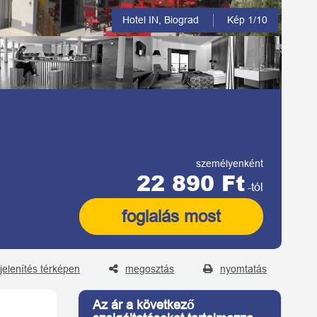
Kép 2/10
személyenként
22 890 Ft
-tól
foglalás most
elenítés térképen
megosztás
nyomtatás
Az ár a következő