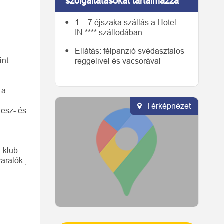
szolgáltatásokat tartalmazza
1 – 7 éjszaka szállás a Hotel
IN **** szállodában
Ellátás: félpanzió svédasztalos
int
reggelivel és vacsorával
 a
Térképnézet
nesz- és
, klub
aralók ,