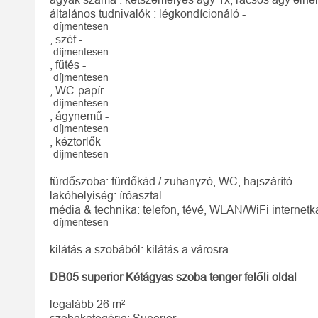
általános tudnivalók : légkondícionáló -
díjmentesen
, széf -
díjmentesen
, fűtés -
díjmentesen
, WC-papír -
díjmentesen
, ágynemű -
díjmentesen
, kéztörlők -
díjmentesen
fürdőszoba: fürdőkád / zuhanyzó, WC, hajszárító
lakóhelyiség: íróasztal
média & technika: telefon, tévé, WLAN/WiFi internetk
díjmentesen
kilátás a szobából: kilátás a városra
DB05 superior Kétágyas szoba tenger felőli oldal
legalább 26 m²