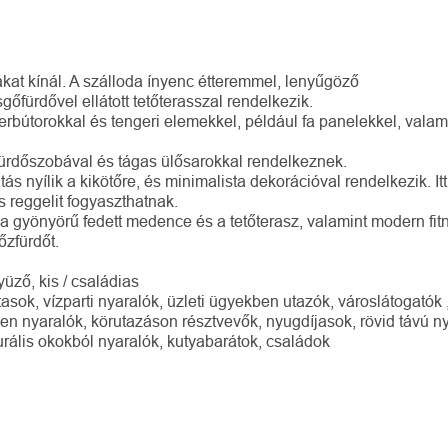
ákat kínál. A szálloda ínyenc étteremmel, lenyűgöző
őfürdővel ellátott tetőterasszal rendelkezik.
nerbútorokkal és tengeri elemekkel, például fa panelekkel, valam
ürdőszobával és tágas ülősarokkal rendelkeznek.
s nyílik a kikötőre, és minimalista dekorációval rendelkezik. Itt
 reggelit fogyaszthatnak.
l a gyönyörű fedett medence és a tetőterasz, valamint modern fit
őzfürdőt.
üző, kis / családias
asok, vízparti nyaralók, üzleti ügyekben utazók, városlátogatók 
en nyaralók, körutazáson résztvevők, nyugdíjasok, rövid távú ny
turális okokból nyaralók, kutyabarátok, családok