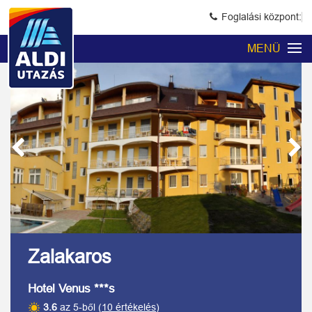
Foglalási központ:
MENÜ
Previous
Next
Kép 1/9
Zalakaros
Hotel Venus ***s
3.6
az 5-ből (
10 értékelés
)