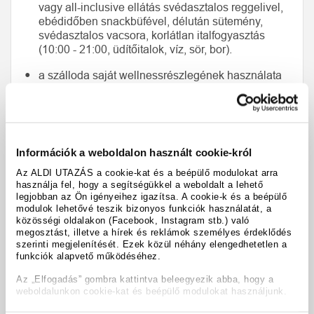
vagy all-inclusive ellátás svédasztalos reggelivel,
ebédidőben snackbüfével, délután sütemény,
svédasztalos vacsora, korlátlan italfogyasztás
(10:00 - 21:00, üdítőitalok, víz, sör, bor).
a szálloda saját wellnessrészlegének használata
(nyitva tartás az online ill. helyszíni kiírás szerint)
1 x € 10,- értékű utalvány a szálloda saját
masszázsaira teljes árat fizető vendégenként (min.
2 éjszaka foglalása esetén) vagy 2 x € 10,- értékű
Információk a weboldalon használt cookie-król
utalvány a szálloda saját masszázsaira teljes árat
fizető vendégenként (min. 5 éjszaka foglalása
Az ALDI UTAZÁS a cookie-kat és a beépülő modulokat arra
használja fel, hogy a segítségükkel a weboldalt a lehető
esetén)
legjobban az Ön igényeihez igazítsa. A cookie-k és a beépülő
modulok lehetővé teszik bizonyos funkciók használatát, a
a squash terem egyszeri használata max.
közösségi oldalakon (Facebook, Instagram stb.) való
30 percig, teljes árat fizető vendégenként
megosztást, illetve a hírek és reklámok személyes érdeklődés
szerinti megjelenítését. Ezek közül néhány elengedhetetlen a
funkciók alapvető működéséhez.
Az „Elfogadás” gombra kattintva beleegyezik abba, hogy a
Térképnézet
weboldalunkon cookie-kat és beépülő modulokat használjunk.