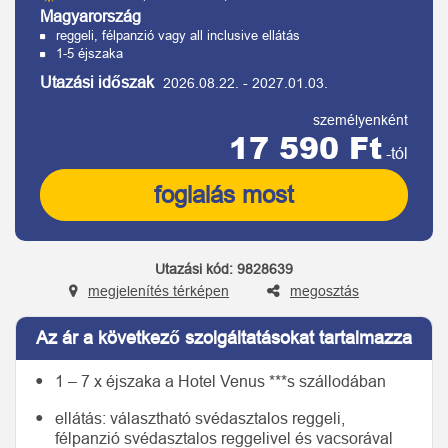
Magyarország
reggeli, félpanzió vagy all inclusive ellátás
1-5 éjszaka
Utazási időszak
2026.08.22.
-
2027.01.03.
személyenként
17 590 Ft
-tól
foglalás most
Utazási kód:
9828639
megjelenítés térképen
megosztás
Az ár a következő szolgáltatásokat tartalmazza
1 – 7 x éjszaka a Hotel Venus ***s szállodában
ellátás: választható svédasztalos reggeli,
félpanzió svédasztalos reggelivel és vacsorával