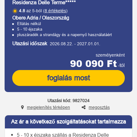
Residenza Delle Terme*****
4.8
az 5-ből (
8 értékelés
)
Obere Adria / Olaszország
Ellátás nélkül
5 - 10 éjszaka
pluszáradék a strandágy és a napernyő használatáért
Utazási időszak
2026.08.22.
-
2027.01.01.
személyenként
90 090 Ft
-tól
foglalás most
Utazási kód:
9827024
megjelenítés térképen
megosztás
Az ár a következő szolgáltatásokat tartalmazza
5 - 10 x éjszaka szállás a Residenza Delle