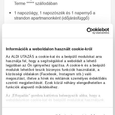
Terme ***** szállodában
1 napozóágy, 1 napozószék és 1 napernyő a
strandon apartmanonként (időjárásfüggő)
első szállítás törölközőkkel és ágyneművel,
valamint végső takarítás
Europacard 10% kedvezménnyel különböző
üzletekben és éttermekben, valamint a „Bibione
Információk a weboldalon használt cookie-król
Thermae” termálfürdő szolgáltatásaira (a
Az ALDI UTAZÁS a cookie-kat és a beépülő modulokat arra
tartózkodás időtartamára érvényes)
használja fel, hogy a segítségükkel a weboldalt a lehető
legjobban az Ön igényeihez igazítsa. A cookie-k és a beépülő
1 x szabadtéri party tésztával, borral,
modulok lehetővé teszik bizonyos funkciók használatát, a
üdítőitalokkal, tánccal, zenével és animációval
közösségi oldalakon (Facebook, Instagram stb.) való
(Europarty, időjárásfüggő, időpontok: 2026.05.23–
megosztást, illetve a hírek és reklámok személyes érdeklődés
2026.09.18)
szerinti megjelenítését. Ezek közül néhány elengedhetetlen a
funkciók alapvető működéséhez.
Az „Elfogadás” gombra kattintva beleegyezik abba, hogy a
weboldalunkon cookie-kat és beépülő modulokat használjunk.
Residenza Delle Terme *****