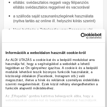
ellátás: svédasztalos reggeli vagy félpanziós
ellátás svédasztalos reggelivel és vacsorával
a szálloda saját szaunarészlegének használata
(nyitva tartás az online ill. helyszíni kiírás szerint)
Napi belépés a Tatralandia vagy Besenova vízi
parkba (egész nap, kivéve az érkezés és távozás
napját, nyitvatartási idő a helyszínen kifüggesztett
vagy online) - Gopass szükséges
Információk a weboldalon használt cookie-król
Naponta 1 fel- és lefelé utazás személyenként a
Jasná, Tatranská Lomnica, Strbské Pleso és Starý
Az ALDI UTAZÁS a cookie-kat és a beépülő modulokat arra
Smokovec felvonókkal – nem érvényes az érkezés
használja fel, hogy a segítségükkel a weboldalt a lehető
és távozás napján, nyitvatartási idő a helyszínen
legjobban az Ön igényeihez igazítsa. A cookie-k és a beépülő
modulok lehetővé teszik bizonyos funkciók használatát, a
vagy online kifüggesztett információk szerint -
közösségi oldalakon (Facebook, Instagram stb.) való
Gopass szükséges
megosztást, illetve a hírek és reklámok személyes érdeklődés
szerinti megjelenítését. Ezek közül néhány elengedhetetlen a
funkciók alapvető működéséhez.
Az „Elfogadás” gombra kattintva beleegyezik abba, hogy a
Előfoglalási kedvezmény
weboldalunkon cookie-kat és beépülő modulokat használjunk.