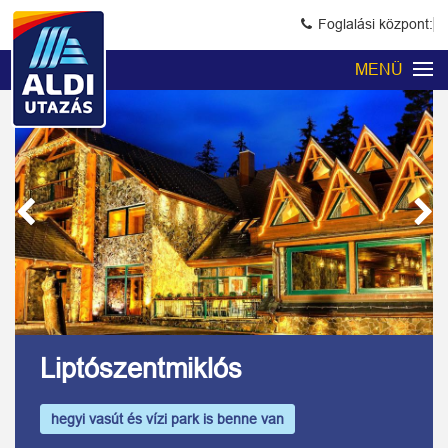
Foglalási központ:
MENÜ
Previous
Next
Kép 1/11
Liptószentmiklós
hegyi vasút és vízi park is benne van