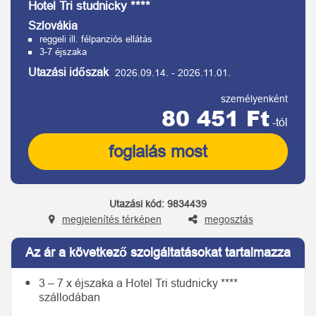
Hotel Tri studnicky ****
Szlovákia
reggeli ill. félpanziós ellátás
3-7 éjszaka
Utazási időszak
2026.09.14.
-
2026.11.01.
személyenként
80 451 Ft
-tól
foglalás most
Utazási kód:
9834439
megjelenítés térképen
megosztás
Az ár a következő szolgáltatásokat tartalmazza
3 – 7 x éjszaka a Hotel Tri studnicky ****
szállodában