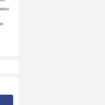
bákból
tt