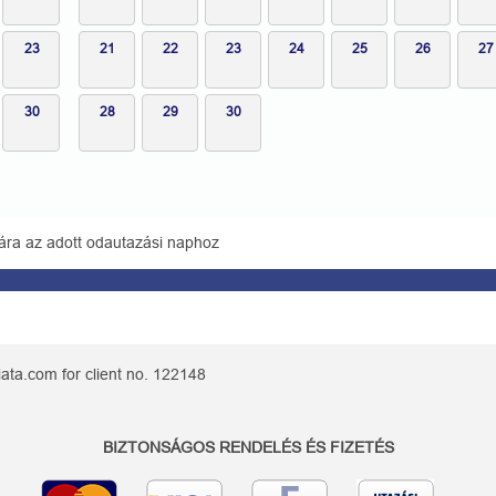
23
21
22
23
24
25
26
27
30
28
29
30
ára az adott odautazási naphoz
ata.com for client no. 122148
BIZTONSÁGOS RENDELÉS ÉS FIZETÉS