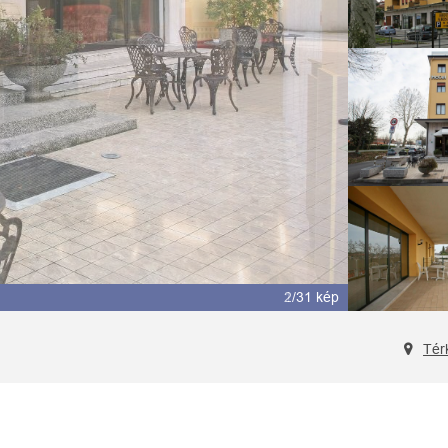
2/31 kép
Tér