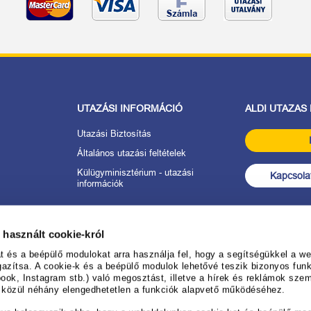
UTAZÁSI INFORMÁCIÓ
ALDI UTAZAS
Utazási Biztosítás
Általános utazási feltételek
Külügyminisztérium - utazási
Kapcsolat
információk
tkozat
 használt cookie-król
anév
és a beépülő modulokat arra használja fel, hogy a segítségükkel a web
gazítsa. A cookie-k és a beépülő modulok lehetővé teszik bizonyos funk
ook, Instagram stb.) való megosztást, illetve a hírek és reklámok sze
 ALDI UTAZÁS-
k közül néhány elengedhetetlen a funkciók alapvető működéséhez.