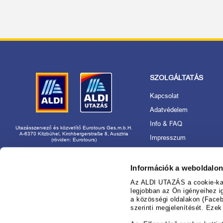
SZOLGÁLTATÁS
Kapcsolat
Adatvédelem
Info & FAQ
Utazásszervező és közvetítő Eurotours Ges.m.b.H.
A-6370 Kitzbühel, Kirchbergerstraße 8, Ausztria
Impresszum
(röviden: Eurotours)
Akadálymentességi nyila
Rólunk
Információk a weboldalon
Utazásszervező és márk
Az ALDI UTAZÁS a cookie-kat 
használat
legjobban az Ön igényeihez i
a közösségi oldalakon (Faceb
Foglaljon nyugodtan az
szerinti megjelenítését. Eze
nál!