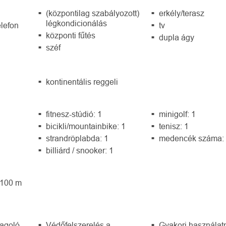
(központilag szabályozott)
erkély/terasz
légkondicionálás
elefon
tv
központi fűtés
dupla ágy
széf
kontinentális reggeli
fitnesz-stúdió: 1
minigolf: 1
bicikli/mountainbike: 1
tenisz: 1
strandröplabda: 1
medencék száma:
billiárd / snooker: 1
 100 m
dagoló
Védőfelszerelés a
Gyakori használat