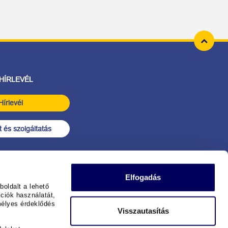
 HÍRLEVÉL
Hírlevél
 és szolgáltatás
Elfogadás
oldalt a lehető
ciók használatát,
mélyes érdeklődés
Visszautasítás