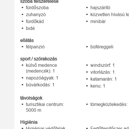
szoba felszerelése
fürdőszoba
hajszárító
zuhanyzó
közvetlen hívású t
fürdőkád
minibár
bidé
ellátás
félpanzió
büféreggeli
sport / szórakozás
külső medence
windszörf: 1
(medencék): 1
vitorlázás: 1
napozóágyak: 1
katamarán: 1
búvárkodás: 1
kenu: 1
távolságok
turisztikai centrum:
tömegközlekedés:
5000 m
Higiénia
Higiéniai védőfalak
Fertőtlenítőszer-a