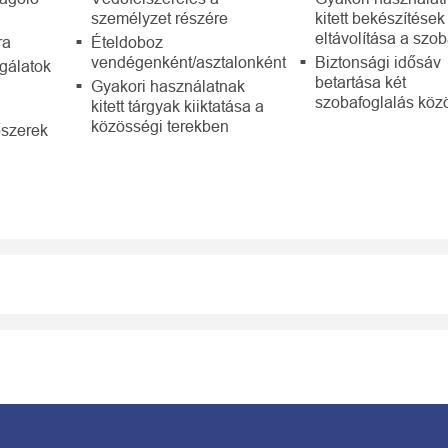
személyzet részére
kitett bekészítések
eltávolítása a szo
ra
Ételdoboz
vendégenként/asztalonként
Biztonsági idősáv
gálatok
betartása két
Gyakori használatnak
szobafoglalás közö
kitett tárgyak kiiktatása a
közösségi terekben
őszerek