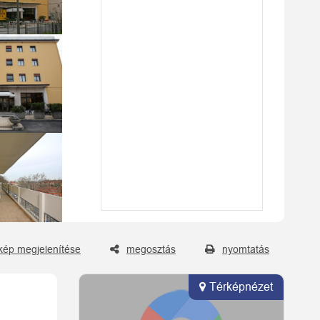
kép megjelenítése
megosztás
nyomtatás
Térképnézet