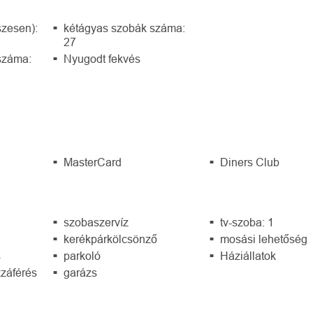
zesen):
kétágyas szobák száma:
27
száma:
Nyugodt fekvés
MasterCard
Diners Club
szobaszervíz
tv-szoba: 1
kerékpárkölcsönző
mosási lehetőség
s
parkoló
Háziállatok
záférés
garázs