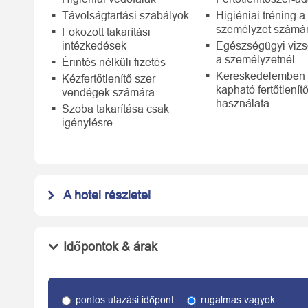
Távolságtartási szabályok
Higiéniai tréning a
személyzet számá
Fokozott takarítási
intézkedések
Egészségügyi vizs
a személyzetnél
Érintés nélküli fizetés
Kereskedelemben
Kézfertőtlenítő szer
kapható fertőtlenít
vendégek számára
használata
Szoba takarítása csak
igénylésre
A hotel részletei
Időpontok & árak
pontos utazási időpont
rugalmas vagyok