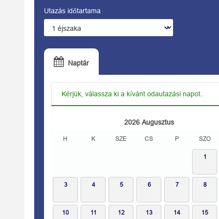
Utazás időtartama
Naptár
Kérjük, válassza ki a kívánt odautazási napot.
2026
Augusztus
H
K
SZE
CS
P
SZO
1
3
4
5
6
7
8
10
11
12
13
14
15