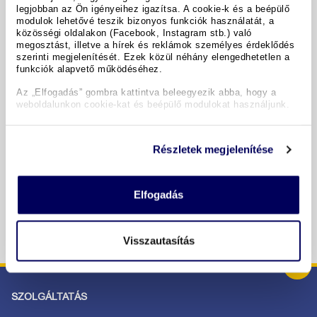
legjobban az Ön igényeihez igazítsa. A cookie-k és a beépülő
modulok lehetővé teszik bizonyos funkciók használatát, a
A hotel részletei
közösségi oldalakon (Facebook, Instagram stb.) való
megosztást, illetve a hírek és reklámok személyes érdeklődés
szerinti megjelenítését. Ezek közül néhány elengedhetetlen a
funkciók alapvető működéséhez.
Időpontok & árak
Az „Elfogadás” gombra kattintva beleegyezik abba, hogy a
weboldalunkon cookie-kat és beépülő modulokat használjunk.
Copyright GIATA 2004 - 2026. Multilingual, powered by
www.giata.com for client no. 122148
Részletek megjelenítése
BIZTONSÁGOS RENDELÉS ÉS FIZETÉS
Elfogadás
Visszautasítás
SZOLGÁLTATÁS