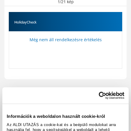
1/21 kép
Még nem áll rendelkezésre értékelés
Utazási kód:
A235952
Térkép megjelenítése
megosztás
nyomtatás
Információk a weboldalon használt cookie-król
Felszereltség és tények
Az ALDI UTAZÁS a cookie-kat és a beépülő modulokat arra
használja fel, hogy a segítségükkel a weboldalt a lehető