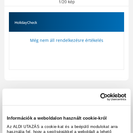
1/20 kép
Még nem áll rendelkezésre értékelés
Utazási kód:
A130773
Térkép megjelenítése
megosztás
nyomtatás
Információk a weboldalon használt cookie-król
Felszereltség és tények
Az ALDI UTAZÁS a cookie-kat és a beépülő modulokat arra
használja fel, hogy a segítségükkel a weboldalt a lehető