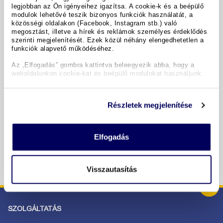
legjobban az Ön igényeihez igazítsa. A cookie-k és a beépülő
modulok lehetővé teszik bizonyos funkciók használatát, a
A hotel részletei
közösségi oldalakon (Facebook, Instagram stb.) való
megosztást, illetve a hírek és reklámok személyes érdeklődés
szerinti megjelenítését. Ezek közül néhány elengedhetetlen a
funkciók alapvető működéséhez.
Időpontok & árak
Az „Elfogadás” gombra kattintva beleegyezik abba, hogy a
weboldalunkon cookie-kat és beépülő modulokat használjunk.
Copyright GIATA 2004 - 2026. Multilingual, powered by
www.giata.com for client no. 122148
Részletek megjelenítése
BIZTONSÁGOS RENDELÉS ÉS FIZETÉS
Elfogadás
Visszautasítás
SZOLGÁLTATÁS