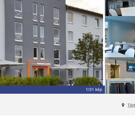
2/31 kép
Tér