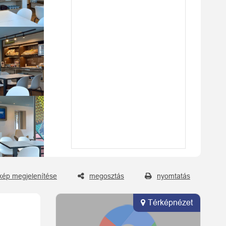
kép megjelenítése
megosztás
nyomtatás
Térképnézet