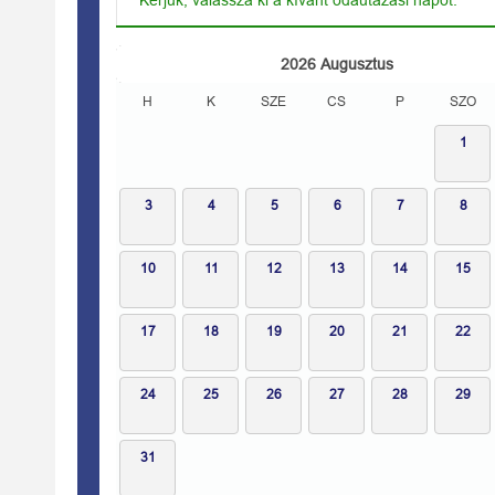
Kérjük, válassza ki a kívánt odautazási napot.
2026
Augusztus
H
K
SZE
CS
P
SZO
1
3
4
5
6
7
8
10
11
12
13
14
15
17
18
19
20
21
22
24
25
26
27
28
29
31