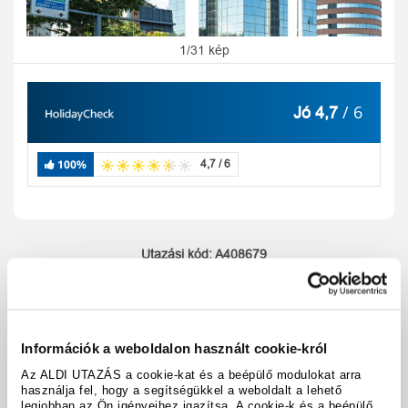
1/31 kép
/ 6
Jó 4,7
100%
4,7 / 6
Utazási kód:
A408679
Térkép megjelenítése
megosztás
nyomtatás
Felszereltség és tények
Információk a weboldalon használt cookie-król
Az ALDI UTAZÁS a cookie-kat és a beépülő modulokat arra
használja fel, hogy a segítségükkel a weboldalt a lehető
legjobban az Ön igényeihez igazítsa. A cookie-k és a beépülő