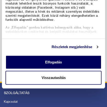
A hotel részletei
modulok lehetővé teszik bizonyos funkciók használatát, a
közösségi oldalakon (Facebook, Instagram stb.) való
megosztást, illetve a hírek és reklámok személyes érdeklődés
szerinti megjelenítését. Ezek közül néhány elengedhetetlen a
Időpontok & árak
funkciók alapvető működéséhez.
Az „Elfogadás” gombra kattintva beleegyezik abba, hogy a
weboldalunkon cookie-kat és beépülő modulokat használjunk.
Copyright GIATA 2004 - 2026. Multilingual, powered by
www.giata.com for client no. 122148
Részletek megjelenítése
BIZTONSÁGOS RENDELÉS ÉS FIZETÉS
Elfogadás
Visszautasítás
SZOLGÁLTATÁS
Kapcsolat