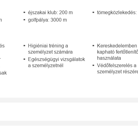
éjszakai klub: 200 m
tömegközlekedés:
m
golfpálya: 3000 m
 és
Higiéniai tréning a
Kereskedelemben
személyzet számára
kapható fertőtlení
használata
r
Egészségügyi vizsgálatok
a
a személyzetnél
Védőfelszerelés a
személyzet részér
csak