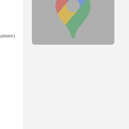
szesen):
ő