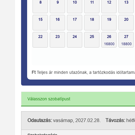
8
9
10
11
12
13
15
16
17
18
19
20
22
23
24
25
26
27
Ft
Teljes ár minden utazónak, a tartózkodás időtartam
Válasszon szobatípust
Odautazás:
vasárnap, 2027.02.28.
Távozás:
hétf