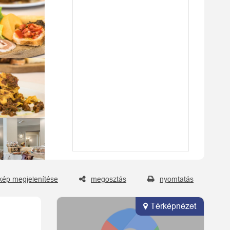
kép megjelenítése
megosztás
nyomtatás
Térképnézet