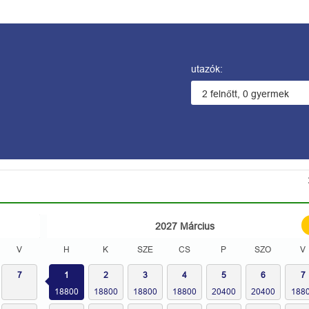
utazók:
2027
Március
V
H
K
SZE
CS
P
SZO
V
7
1
2
3
4
5
6
7