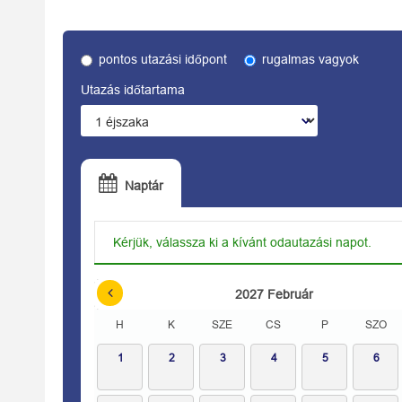
pontos utazási időpont
rugalmas vagyok
Utazás időtartama
Naptár
Kérjük, válassza ki a kívánt odautazási napot.
2027
Február
H
K
SZE
CS
P
SZO
1
2
3
4
5
6