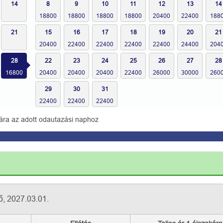
14
8
9
10
11
12
13
14
21
15
16
17
18
19
20
21
28
22
23
24
25
26
27
28
29
30
31
ára az adott odautazási naphoz
ő, 2027.03.01.