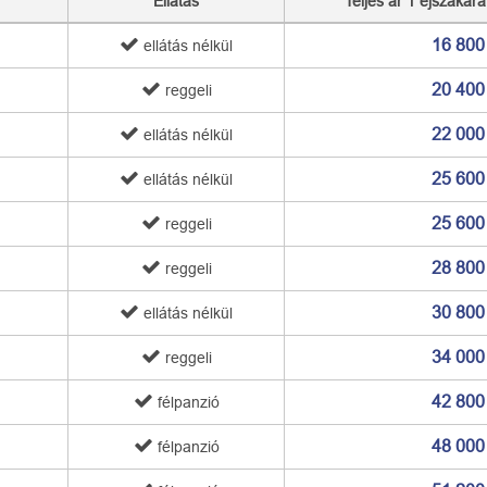
Ellátás
Teljes ár 1 éjszakára
16 800
ellátás nélkül
20 400
reggeli
22 000
ellátás nélkül
25 600
ellátás nélkül
25 600
reggeli
28 800
reggeli
30 800
ellátás nélkül
34 000
reggeli
42 800
félpanzió
48 000
félpanzió