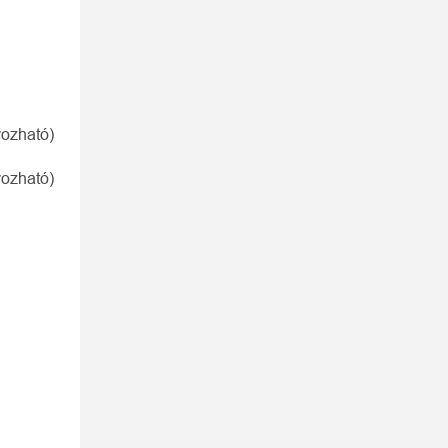
yozható)
yozható)