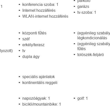
parkoló
konferencia szoba: 1
 1
garázs
Internet hozzáférés
tv-szoba: 1
WLAN-internet hozzáférés
központi fűtés
(egyénileg szabál
légkondicionálás
széf
(egyénileg szabál
erkély/terasz
fűtés
lyozott)
tv
tolószék-feljáró
dupla ágy
speciális ajánlatok
kontinentális reggeli
napozóágyak: 1
golf: 1
bicikli/mountainbike: 1