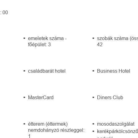
: 00
emeletek száma -
szobák száma (ös
főépület: 3
42
családbarát hotel
Business Hotel
MasterCard
Diners Club
étterem (éttermek)
mosodaszolgálat
nemdohányzó részleggel:
kerékpárkölcsönz
1