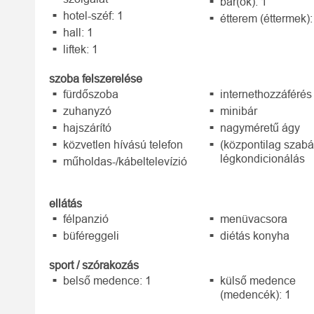
bár(ok): 1
hotel-széf: 1
étterem (éttermek):
hall: 1
liftek: 1
szoba felszerelése
fürdőszoba
internethozzáférés
zuhanyzó
minibár
hajszárító
nagyméretű ágy
közvetlen hívású telefon
(központilag szabá
légkondicionálás
műholdas-/kábeltelevízió
ellátás
félpanzió
menüvacsora
büféreggeli
diétás konyha
sport / szórakozás
belső medence: 1
külső medence
(medencék): 1