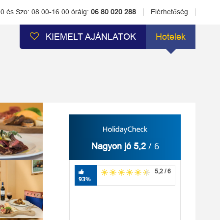
00 és Szo: 08.00-16.00 óráig:
06 80 020 288
Elérhetőség
KIEMELT AJÁNLATOK
Hotelek
/ 6
Nagyon jó 5,2
5,2 / 6
93%