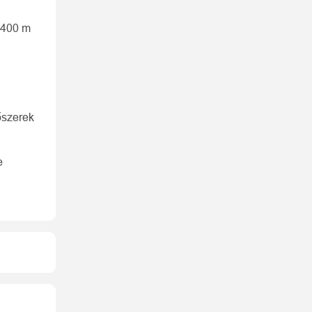
 400 m
tőszerek
e