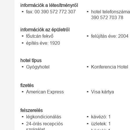
információk a létesítményről
fax: 00 390 572 772 307
hotel telefonszáma
390 572 703 78
információk az épületről
főutcán fekvő
felújítás éve: 2004
építés éve: 1920
hotel típus
Gyógyhotel
Konferencia Hotel
fizetés
American Express
Visa kártya
felszerelés
légkondicionálás
kávézó: 1
24-órás recepciós
üzletek: 1
szolgálat