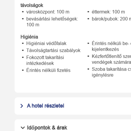
távolságok
városközpont: 100 m
éttermek: 100 m
bevásárlási lehetőségek:
bárok/pubok: 200 
100 m
Higiénia
Higiéniai védőfalak
Érintés nélküli be-
kijelentkezés
Távolságtartási szabályok
Kézfertőtlenítő sze
Fokozott takarítási
vendégek számár
intézkedések
Szoba takarítása 
Érintés nélküli fizetés
igénylésre
A hotel részletei
Időpontok & árak