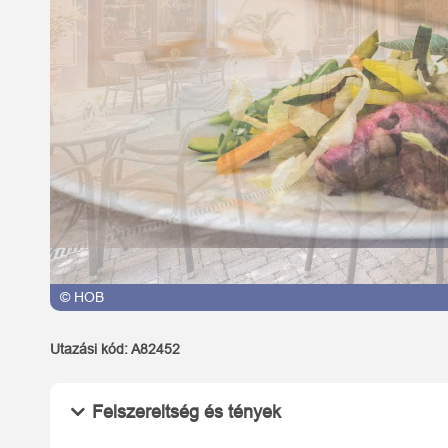
© HOB
Utazási kód:
A82452
Felszereltség és tények