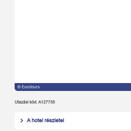
© Eurotours
Utazási kód:
A127735
A hotel részletei