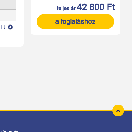
42 800 Ft
teljes ár
a foglaláshoz
 Ft