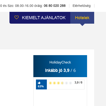
00 és Szo: 08.00-16.00 óráig:
06 80 020 288
Elérhetőség
KIEMELT AJÁNLATOK
Hotelek
/ 6
Inkább jó 3,9
3,9 / 6
63%