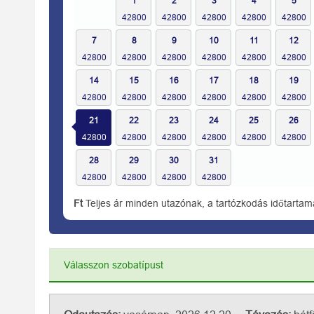
1
2
3
4
5
7
8
9
10
11
12
14
15
16
17
18
19
21
22
23
24
25
26
28
29
30
31
Ft
Teljes ár minden utazónak, a tartózkodás időtartam
Válasszon szobatípust