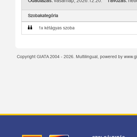
Odautazás:
vasárnap, 2026.12.20.
Távozás:
hétf
Szobakategória
1x kétágyas szoba
Copyright GIATA 2004 - 2026. Multilingual, powered by www.gi