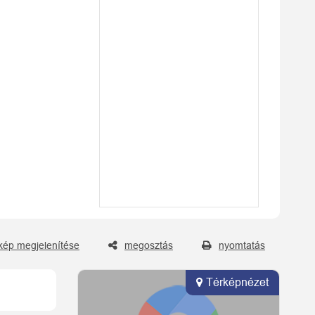
kép megjelenítése
megosztás
nyomtatás
Térképnézet