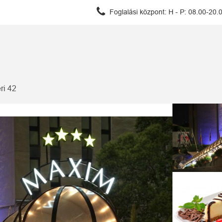
Foglalási központ:
H - P: 08.00-20.
ri 42