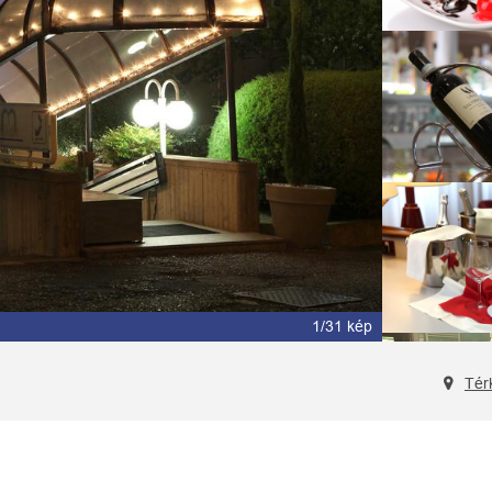
2/31 kép
Tér