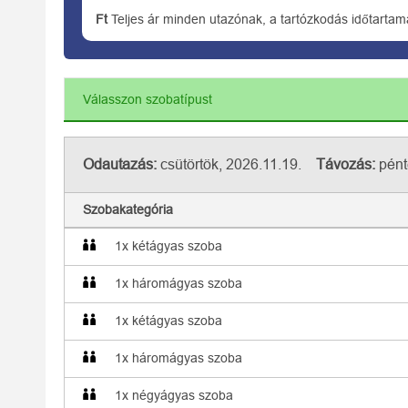
Ft
Teljes ár minden utazónak, a tartózkodás időtartam
Válasszon szobatípust
Odautazás:
csütörtök, 2026.11.19.
Távozás:
pént
Szobakategória
1x kétágyas szoba
1x háromágyas szoba
1x kétágyas szoba
1x háromágyas szoba
1x négyágyas szoba