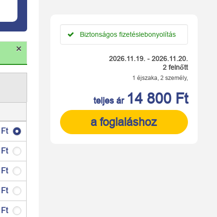
Biztonságos fizetéslebonyolítás
×
2026.11.19. - 2026.11.20.
2 felnőtt
1 éjszaka, 2 személy,
14 800 Ft
teljes ár
a foglaláshoz
 Ft
 Ft
 Ft
 Ft
 Ft