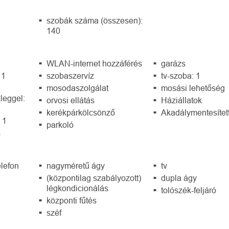
szobák száma (összesen):
140
WLAN-internet hozzáférés
garázs
 1
szobaszervíz
tv-szoba: 1
mosodaszolgálat
mosási lehetőség
leggel:
orvosi ellátás
Háziállatok
kerékpárkölcsönző
Akadálymentesítet
 1
parkoló
s
elefon
nagyméretű ágy
tv
(központilag szabályozott)
dupla ágy
légkondicionálás
tolószék-feljáró
központi fűtés
széf