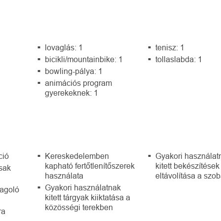
lovaglás: 1
tenisz: 1
bicikli/mountainbike: 1
tollaslabda: 1
bowling-pálya: 1
animációs program
gyerekeknek: 1
ció
Kereskedelemben
Gyakori használat
kapható fertőtlenítőszerek
kitett bekészítések
csak
használata
eltávolítása a szo
Gyakori használatnak
dagoló
kitett tárgyak kiiktatása a
közösségi terekben
ra