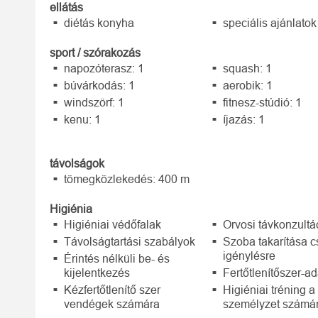
ellátás
diétás konyha
speciális ajánlatok
sport / szórakozás
napozóterasz: 1
squash: 1
búvárkodás: 1
aerobik: 1
windszörf: 1
fitnesz-stúdió: 1
kenu: 1
íjazás: 1
távolságok
tömegközlekedés: 400 m
Higiénia
Higiéniai védőfalak
Orvosi távkonzultá
Távolságtartási szabályok
Szoba takarítása 
igénylésre
Érintés nélküli be- és
kijelentkezés
Fertőtlenítőszer-a
Kézfertőtlenítő szer
Higiéniai tréning a
vendégek számára
személyzet számá