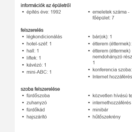
információk az épületről
építés éve: 1992
emeletek száma -
főépület: 7
felszerelés
légkondicionálás
bár(ok): 1
hotel-széf: 1
étterem (éttermek):
hall: 1
étterem (éttermek)
nemdohányzó rész
liftek: 1
1
kávézó: 1
konferencia szoba:
mini-ABC: 1
Internet hozzáféré
szoba felszerelése
fürdőszoba
közvetlen hívású t
zuhanyzó
internethozzáférés
fürdőkád
minibár
hajszárító
hűtőszekrény