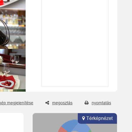
kép megjelenítése
megosztás
nyomtatás
Térképnézet