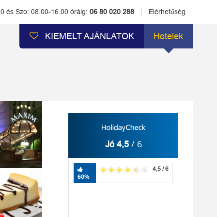
00 és Szo: 08.00-16.00 óráig:
06 80 020 288
Elérhetőség
KIEMELT AJÁNLATOK
Hotelek
/ 6
Jó 4,5
4,5 / 6
60%