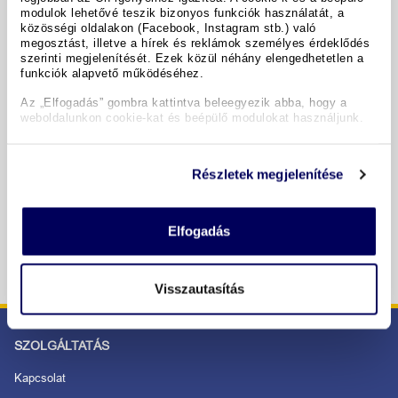
A hotel részletei
modulok lehetővé teszik bizonyos funkciók használatát, a
közösségi oldalakon (Facebook, Instagram stb.) való
megosztást, illetve a hírek és reklámok személyes érdeklődés
szerinti megjelenítését. Ezek közül néhány elengedhetetlen a
Időpontok & árak
funkciók alapvető működéséhez.
Az „Elfogadás” gombra kattintva beleegyezik abba, hogy a
weboldalunkon cookie-kat és beépülő modulokat használjunk.
Copyright GIATA 2004 - 2026. Multilingual, powered by
www.giata.com for client no. 122148
Részletek megjelenítése
BIZTONSÁGOS RENDELÉS ÉS FIZETÉS
Elfogadás
Visszautasítás
SZOLGÁLTATÁS
Kapcsolat