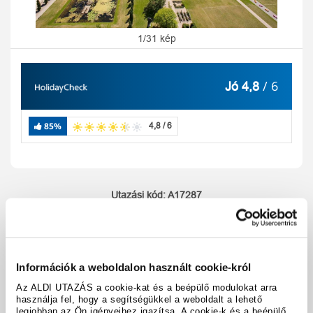
1/31 kép
/ 6
Jó 4,8
85%
4,8 / 6
Utazási kód:
A17287
Térkép megjelenítése
megosztás
nyomtatás
Felszereltség és tények
Információk a weboldalon használt cookie-król
Az ALDI UTAZÁS a cookie-kat és a beépülő modulokat arra
használja fel, hogy a segítségükkel a weboldalt a lehető
legjobban az Ön igényeihez igazítsa. A cookie-k és a beépülő