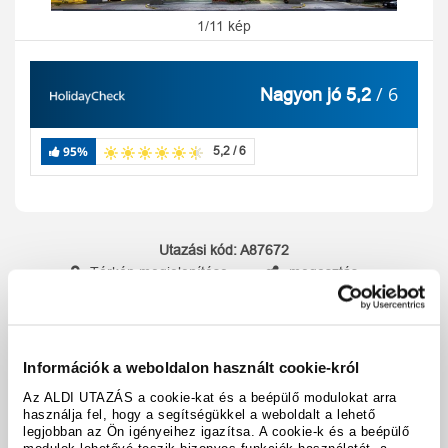
1/11 kép
/ 6
Nagyon jó 5,2
95%
5,2 / 6
Utazási kód:
A87672
Térkép megjelenítése
megosztás
nyomtatás
Felszereltség és tények
Információk a weboldalon használt cookie-król
Az ALDI UTAZÁS a cookie-kat és a beépülő modulokat arra
használja fel, hogy a segítségükkel a weboldalt a lehető
A hotel részletei
legjobban az Ön igényeihez igazítsa. A cookie-k és a beépülő
modulok lehetővé teszik bizonyos funkciók használatát, a