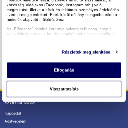
közösségi oldalakon (Facebook, Instagram stb.) való
megosztást, illetve a hírek és reklámok személyes érdeklődés
Időpontok & árak
szerinti megjelenítését. Ezek közül néhány elengedhetetlen a
funkciók alapvető működéséhez.
Az „Elfogadás” gombra kattintva beleegyezik abba, hogy a
Copyright GIATA 2004 - 2026. Multilingual, powered by
weboldalunkon cookie-kat és beépülő modulokat használjunk.
www.giata.com for client no. 122148
Részletek megjelenítése
BIZTONSÁGOS RENDELÉS ÉS FIZETÉS
Elfogadás
Visszautasítás
SZOLGÁLTATÁS
Kapcsolat
Adatvédelem