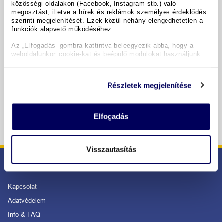
közösségi oldalakon (Facebook, Instagram stb.) való
megosztást, illetve a hírek és reklámok személyes érdeklődés
Időpontok & árak
szerinti megjelenítését. Ezek közül néhány elengedhetetlen a
funkciók alapvető működéséhez.
Copyright GIATA 2004 - 2026. Multilingual, powered by
Az „Elfogadás” gombra kattintva beleegyezik abba, hogy a
www.giata.com for client no. 122148
weboldalunkon cookie-kat és beépülő modulokat használjunk.
Részletek megjelenítése
BIZTONSÁGOS RENDELÉS ÉS FIZETÉS
Elfogadás
Visszautasítás
SZOLGÁLTATÁS
Kapcsolat
Adatvédelem
Info & FAQ