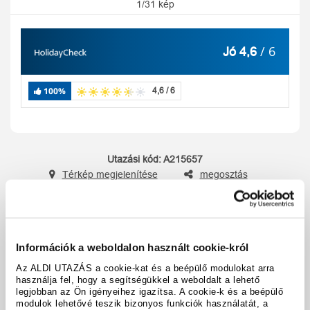
1/31 kép
/ 6
Jó 4,6
100%
4,6 / 6
Utazási kód:
A215657
Térkép megjelenítése
megosztás
nyomtatás
Felszereltség és tények
Információk a weboldalon használt cookie-król
Az ALDI UTAZÁS a cookie-kat és a beépülő modulokat arra
A hotel részletei
használja fel, hogy a segítségükkel a weboldalt a lehető
legjobban az Ön igényeihez igazítsa. A cookie-k és a beépülő
modulok lehetővé teszik bizonyos funkciók használatát, a