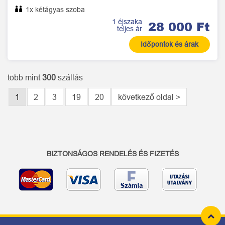
1x kétágyas szoba
1 éjszaka
28 000 Ft
teljes ár
Időpontok és árak
több mint
300
szállás
1
2
3
19
20
következő oldal >
BIZTONSÁGOS RENDELÉS ÉS FIZETÉS