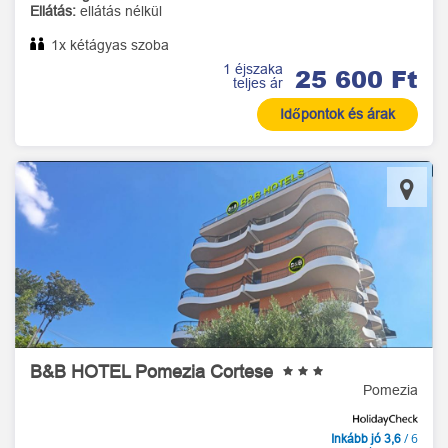
Ellátás:
ellátás nélkül
1x kétágyas szoba
1 éjszaka
25 600 Ft
teljes ár
Időpontok és árak
B&B HOTEL Pomezia Cortese
Pomezia
/ 6
Inkább jó 3,6