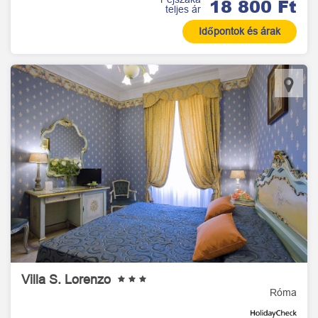
18 800 Ft
teljes ár
Időpontok és árak
Villa S. Lorenzo
Róma