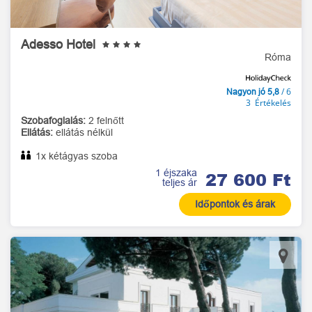
Adesso Hotel
Róma
/ 6
Nagyon jó 5,8
3 Értékelés
Szobafoglalás:
2 felnőtt
Ellátás:
ellátás nélkül
1x kétágyas szoba
1 éjszaka
27 600 Ft
teljes ár
Időpontok és árak