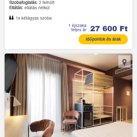
Szobafoglalás:
2 felnőtt
Ellátás:
ellátás nélkül
1x kétágyas szoba
1 éjszaka
27 600 Ft
teljes ár
Időpontok és árak