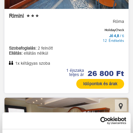
Rimini
Róma
/ 6
Jó 4,8
12 Értékelés
Szobafoglalás:
2 felnőtt
Ellátás:
ellátás nélkül
1x kétágyas szoba
1 éjszaka
26 800 Ft
teljes ár
Időpontok és árak