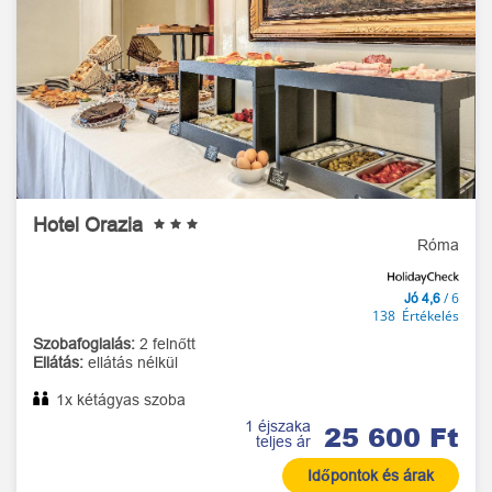
Hotel Orazia
Róma
/ 6
Jó 4,6
138 Értékelés
Szobafoglalás:
2 felnőtt
Ellátás:
ellátás nélkül
1x kétágyas szoba
1 éjszaka
25 600 Ft
teljes ár
Időpontok és árak