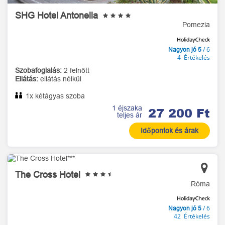
SHG Hotel Antonella
Pomezia
/ 6
Nagyon jó 5
4 Értékelés
Szobafoglalás:
2 felnőtt
Ellátás:
ellátás nélkül
1x kétágyas szoba
1 éjszaka
27 200 Ft
teljes ár
Időpontok és árak
The Cross Hotel
Róma
/ 6
Nagyon jó 5
42 Értékelés