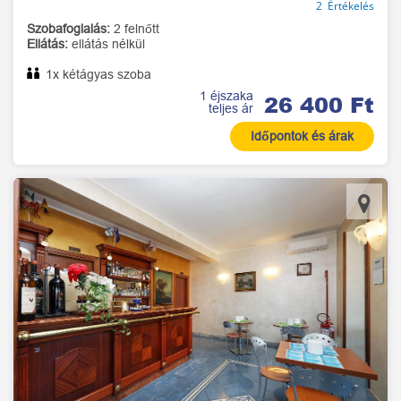
2 Értékelés
Szobafoglalás:
2 felnőtt
Ellátás:
ellátás nélkül
1x kétágyas szoba
1 éjszaka
26 400 Ft
teljes ár
Időpontok és árak