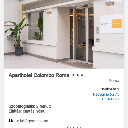
Aparthotel Colombo Roma
Róma
/ 6
Nagyon jó 5,3
3 Értékelés
Szobafoglalás:
2 felnőtt
Ellátás:
ellátás nélkül
1x kétágyas szoba
1 éjszaka