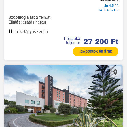
/ 6
Jó 4,5
14 Értékelés
Szobafoglalás:
2 felnőtt
Ellátás:
ellátás nélkül
1x kétágyas szoba
1 éjszaka
27 200 Ft
teljes ár
Időpontok és árak