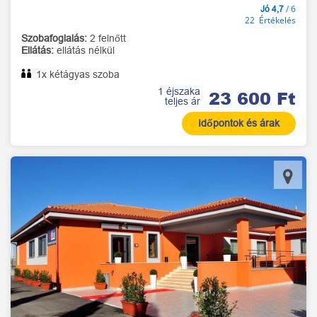
/ 6
Jó 4,7
22 Értékelés
Szobafoglalás:
2 felnőtt
Ellátás:
ellátás nélkül
1x kétágyas szoba
1 éjszaka
23 600 Ft
teljes ár
Időpontok és árak