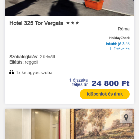
Hotel 325 Tor Vergata
Róma
/ 6
Inkább jó 3
1 Értékelés
Szobafoglalás:
2 felnőtt
Ellátás:
reggeli
1x kétágyas szoba
1 éjszaka
24 800 Ft
teljes ár
Időpontok és árak