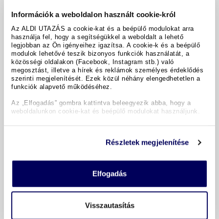
Információk a weboldalon használt cookie-król
Az ALDI UTAZÁS a cookie-kat és a beépülő modulokat arra
használja fel, hogy a segítségükkel a weboldalt a lehető
legjobban az Ön igényeihez igazítsa. A cookie-k és a beépülő
modulok lehetővé teszik bizonyos funkciók használatát, a
közösségi oldalakon (Facebook, Instagram stb.) való
megosztást, illetve a hírek és reklámok személyes érdeklődés
szerinti megjelenítését. Ezek közül néhány elengedhetetlen a
funkciók alapvető működéséhez.
Osimar
Róma
Az „Elfogadás” gombra kattintva beleegyezik abba, hogy a
weboldalunkon cookie-kat és beépülő modulokat használjunk.
/ 6
Jó 4,9
81 Értékelés
Részletek megjelenítése
Szobafoglalás:
2 felnőtt
Ellátás:
ellátás nélkül
1x kétágyas szoba
Elfogadás
1 éjszaka
26 800 Ft
teljes ár
Időpontok és árak
Visszautasítás