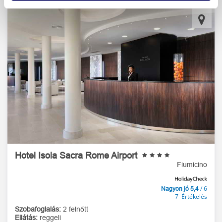
Hotel Isola Sacra Rome Airport
Fiumicino
/ 6
Nagyon jó 5,4
7 Értékelés
Szobafoglalás:
2 felnőtt
Ellátás:
reggeli