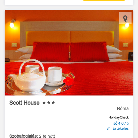
Scott House
Róma
/ 6
Jó 4,6
81 Értékelés
Szobafoglalás:
2 felnőtt