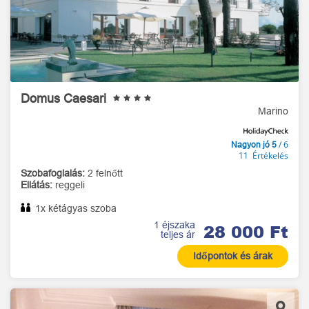
Domus Caesari
Marino
/ 6
Nagyon jó 5
11 Értékelés
Szobafoglalás:
2 felnőtt
Ellátás:
reggeli
1x kétágyas szoba
1 éjszaka
28 000 Ft
teljes ár
Időpontok és árak