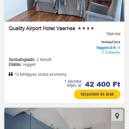
Quality Airport Hotel Vaernes
Stjørdal
/ 6
Nagyon jó 6
3 Értékelés
Szobafoglalás:
2 felnőtt
Ellátás:
reggeli
1x kétágyas szoba economy
1 éjszaka
42 400 Ft
teljes ár
Időpontok és árak