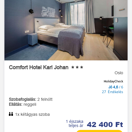
Comfort Hotel Karl Johan
Oslo
/ 6
Jó 4,6
27 Értékelés
Szobafoglalás:
2 felnőtt
Ellátás:
reggeli
1x kétágyas szoba
1 éjszaka
42 400 Ft
teljes ár