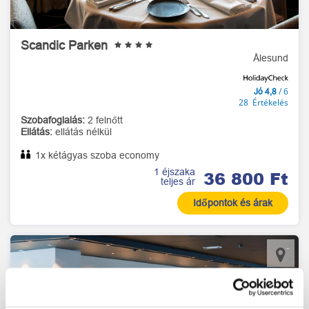
Scandic Parken
Ålesund
/ 6
Jó 4,8
28 Értékelés
Szobafoglalás:
2 felnőtt
Ellátás:
ellátás nélkül
1x kétágyas szoba economy
1 éjszaka
36 800 Ft
teljes ár
Időpontok és árak