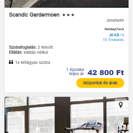
Scandic Gardermoen
Jessheim
/ 6
Jó 4,6
10 Értékelés
Szobafoglalás:
2 felnőtt
Ellátás:
ellátás nélkül
1x kétágyas szoba
1 éjszaka
42 800 Ft
teljes ár
Időpontok és árak