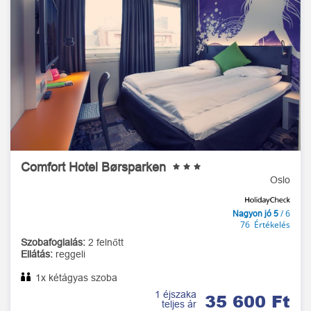
Comfort Hotel Børsparken
Oslo
/ 6
Nagyon jó 5
76 Értékelés
Szobafoglalás:
2 felnőtt
Ellátás:
reggeli
1x kétágyas szoba
1 éjszaka
35 600 Ft
teljes ár