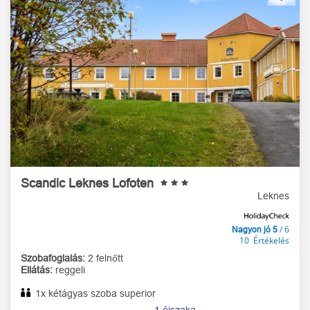
Scandic Leknes Lofoten
Leknes
/ 6
Nagyon jó 5
10 Értékelés
Szobafoglalás:
2 felnőtt
Ellátás:
reggeli
1x kétágyas szoba superior