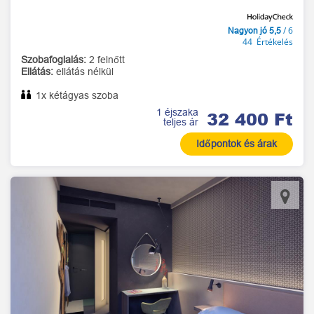
/ 6
Nagyon jó 5,5
44 Értékelés
Szobafoglalás:
2 felnőtt
Ellátás:
ellátás nélkül
1x kétágyas szoba
1 éjszaka
32 400 Ft
teljes ár
Időpontok és árak