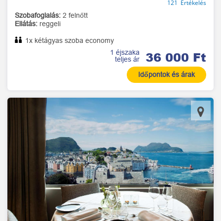
121 Értékelés
Szobafoglalás:
2 felnőtt
Ellátás:
reggeli
1x kétágyas szoba economy
1 éjszaka
36 000 Ft
teljes ár
Időpontok és árak