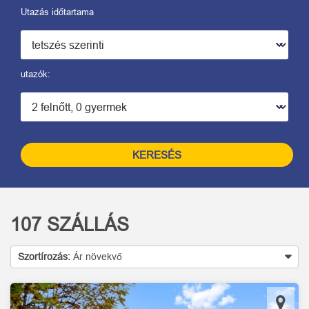
Utazás időtartama
utazók:
KERESÉS
107
SZÁLLÁS
Szortírozás:
Ár növekvő