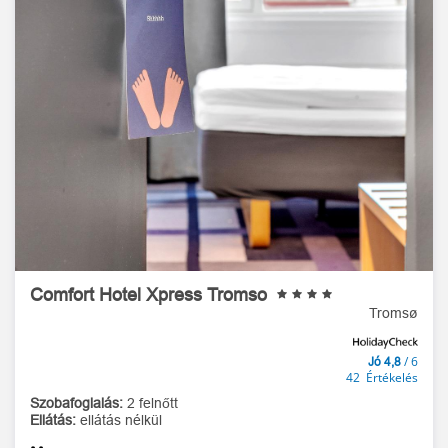
Comfort Hotel Xpress Tromso
Tromsø
/ 6
Jó 4,8
42 Értékelés
Szobafoglalás:
2 felnőtt
Ellátás:
ellátás nélkül