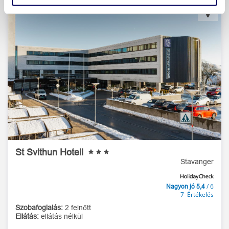
St Svithun Hotell
Stavanger
/ 6
Nagyon jó 5,4
7 Értékelés
Szobafoglalás:
2 felnőtt
Ellátás:
ellátás nélkül