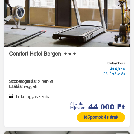
Comfort Hotel Bergen
/ 6
Jó 4,9
28 Értékelés
Szobafoglalás:
2 felnőtt
Ellátás:
reggeli
1x kétágyas szoba
1 éjszaka
44 000 Ft
teljes ár
Időpontok és árak