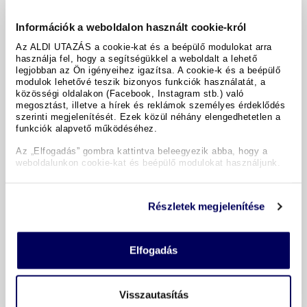
Információk a weboldalon használt cookie-król
Az ALDI UTAZÁS a cookie-kat és a beépülő modulokat arra
használja fel, hogy a segítségükkel a weboldalt a lehető
legjobban az Ön igényeihez igazítsa. A cookie-k és a beépülő
modulok lehetővé teszik bizonyos funkciók használatát, a
közösségi oldalakon (Facebook, Instagram stb.) való
megosztást, illetve a hírek és reklámok személyes érdeklődés
Comfort Hotel Runway
szerinti megjelenítését. Ezek közül néhány elengedhetetlen a
Gardermoen
funkciók alapvető működéséhez.
Az „Elfogadás” gombra kattintva beleegyezik abba, hogy a
/ 6
Nagyon jó 5
weboldalunkon cookie-kat és beépülő modulokat használjunk.
45 Értékelés
Szobafoglalás:
2 felnőtt
Ellátás:
reggeli
Részletek megjelenítése
1x kétágyas szoba
1 éjszaka
40 400 Ft
Elfogadás
teljes ár
Időpontok és árak
Visszautasítás