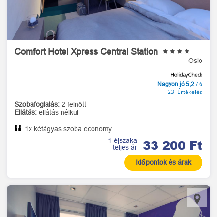
Comfort Hotel Xpress Central Station
Oslo
/ 6
Nagyon jó 5,2
23 Értékelés
Szobafoglalás:
2 felnőtt
Ellátás:
ellátás nélkül
1x kétágyas szoba economy
1 éjszaka
33 200 Ft
teljes ár
Időpontok és árak