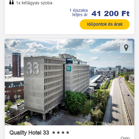
1x kétágyas szoba
1 éjszaka
41 200 Ft
teljes ár
Időpontok és árak
Quality Hotel 33
Oslo