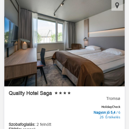
Quality Hotel Saga
Tromsø
/ 6
Nagyon jó 5,4
26 Értékelés
Szobafoglalás:
2 felnőtt