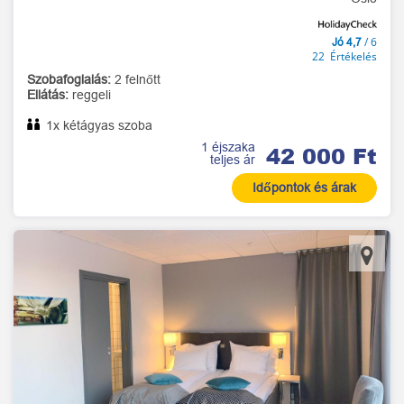
/ 6
Jó 4,7
22 Értékelés
Szobafoglalás:
2 felnőtt
Ellátás:
reggeli
1x kétágyas szoba
1 éjszaka
42 000 Ft
teljes ár
Időpontok és árak