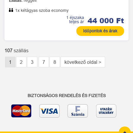
Ellátás:
reggeli
1x kétágyas szoba economy
1 éjszaka
44 000 Ft
teljes ár
Időpontok és árak
107
szállás
1
2
3
7
8
következő oldal >
BIZTONSÁGOS RENDELÉS ÉS FIZETÉS