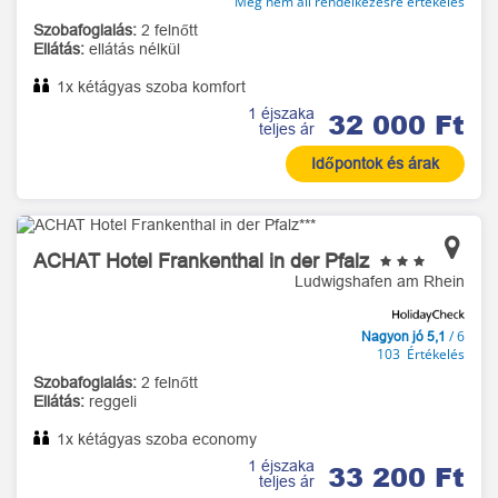
Még nem áll rendelkezésre értékelés
Szobafoglalás:
2 felnőtt
Ellátás:
ellátás nélkül
1x kétágyas szoba komfort
1 éjszaka
32 000 Ft
teljes ár
Időpontok és árak
ACHAT Hotel Frankenthal in der Pfalz
Ludwigshafen am Rhein
/ 6
Nagyon jó 5,1
103 Értékelés
Szobafoglalás:
2 felnőtt
Ellátás:
reggeli
1x kétágyas szoba economy
1 éjszaka
33 200 Ft
teljes ár