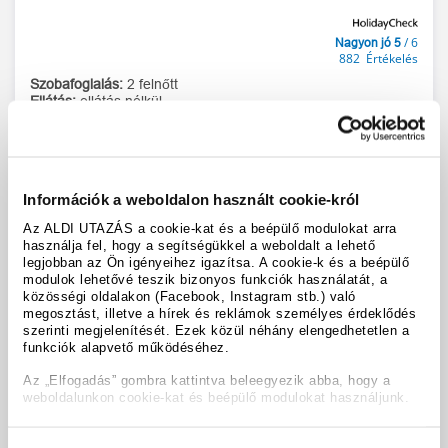
/ 6
Nagyon jó 5
882 Értékelés
Szobafoglalás:
2 felnőtt
Ellátás:
ellátás nélkül
1x kétágyas szoba
1 éjszaka
37 600 Ft
teljes ár
Információk a weboldalon használt cookie-król
Időpontok és árak
Az ALDI UTAZÁS a cookie-kat és a beépülő modulokat arra
használja fel, hogy a segítségükkel a weboldalt a lehető
legjobban az Ön igényeihez igazítsa. A cookie-k és a beépülő
modulok lehetővé teszik bizonyos funkciók használatát, a
közösségi oldalakon (Facebook, Instagram stb.) való
megosztást, illetve a hírek és reklámok személyes érdeklődés
szerinti megjelenítését. Ezek közül néhány elengedhetetlen a
funkciók alapvető működéséhez.
Az „Elfogadás” gombra kattintva beleegyezik abba, hogy a
weboldalunkon cookie-kat és beépülő modulokat használjunk.