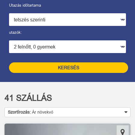
Utazás időtartama
utazók:
KERESÉS
41
SZÁLLÁS
Szortírozás:
Ár növekvő