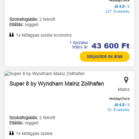
/ 6
Jó 4,9
237 Értékelés
Szobafoglalás:
2 felnőtt
Ellátás:
reggeli
1x kétágyas szoba economy
1 éjszaka
43 600 Ft
teljes ár
Időpontok és árak
Super 8 by Wyndham Mainz Zollhafen
Mainz
/ 6
Jó 4,9
52 Értékelés
Szobafoglalás:
2 felnőtt
Ellátás:
reggeli
1x kétágyas szoba