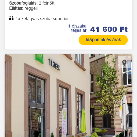
Szobafoglalás:
2 felnőtt
Ellátás:
reggeli
1x kétágyas szoba superior
1 éjszaka
41 600 Ft
teljes ár
Időpontok és árak