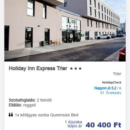
Holiday Inn Express Trier
Trier
/ 6
Nagyon jó 5,2
61 Értékelés
Szobafoglalás:
2 felnőtt
Ellátás:
reggeli
1x kétágyas szoba Queensize Bed
1 éjszaka
40 400 Ft
teljes ár