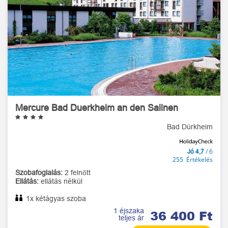
Mercure Bad Duerkheim an den Salinen
Bad Dürkheim
/ 6
Jó 4,7
255 Értékelés
Szobafoglalás:
2 felnőtt
Ellátás:
ellátás nélkül
1x kétágyas szoba
1 éjszaka
36 400 Ft
teljes ár