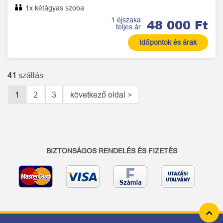
1x kétágyas szoba
1 éjszaka
48 000 Ft
teljes ár
Időpontok és árak
41
szállás
1
2
3
következő oldal >
BIZTONSÁGOS RENDELÉS ÉS FIZETÉS