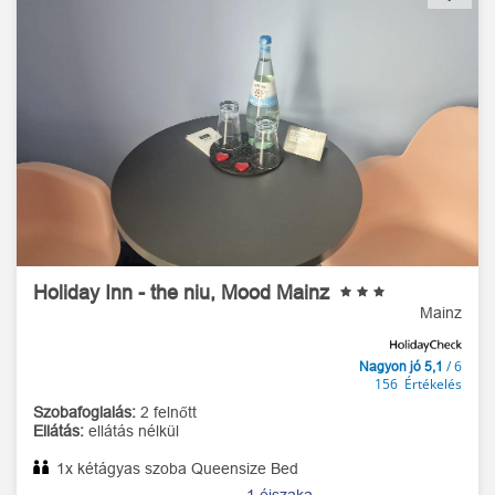
Holiday Inn - the niu, Mood Mainz
Mainz
/ 6
Nagyon jó 5,1
156 Értékelés
Szobafoglalás:
2 felnőtt
Ellátás:
ellátás nélkül
1x kétágyas szoba Queensize Bed