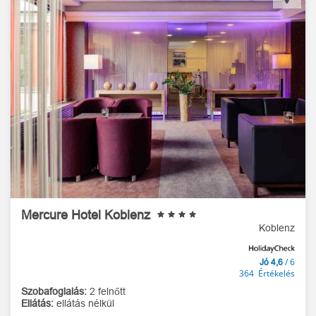
Mercure Hotel Koblenz
Koblenz
/ 6
Jó 4,6
364 Értékelés
Szobafoglalás:
2 felnőtt
Ellátás:
ellátás nélkül