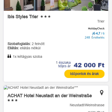
ibis Styles Trier
Trier
/ 6
Jó 4,7
248 Értékelés
Szobafoglalás:
2 felnőtt
Ellátás:
ellátás nélkül
1x kétágyas szoba
1 éjszaka
42 000 Ft
teljes ár
Időpontok és árak
ACHAT Hotel Neustadt an der Weinstraße
Neustadt/Weinstrasse