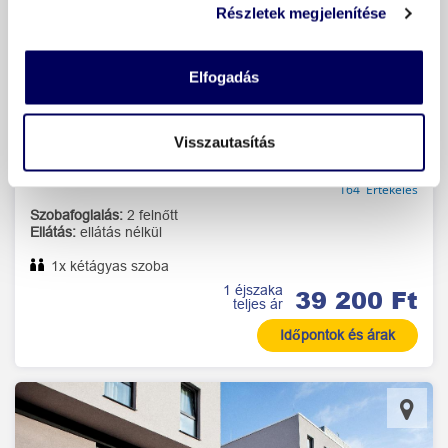
Részletek megjelenítése
Elfogadás
Vienna House Easy by Wyndham Trier
Trier
Visszautasítás
/ 6
Jó 4,6
164 Értékelés
Szobafoglalás:
2 felnőtt
Ellátás:
ellátás nélkül
1x kétágyas szoba
1 éjszaka
39 200 Ft
teljes ár
Időpontok és árak