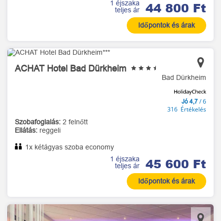
1 éjszaka
44 800 Ft
teljes ár
Időpontok és árak
ACHAT Hotel Bad Dürkheim
Bad Dürkheim
/ 6
Jó 4,7
316 Értékelés
Szobafoglalás:
2 felnőtt
Ellátás:
reggeli
1x kétágyas szoba economy
1 éjszaka
45 600 Ft
teljes ár
Időpontok és árak