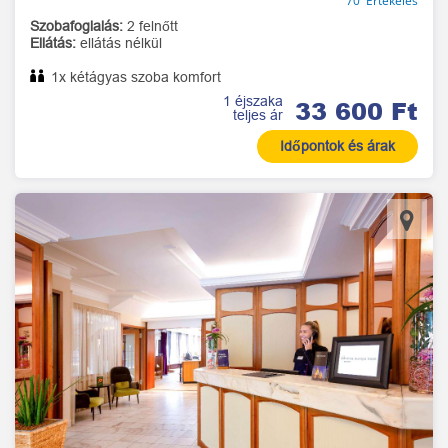
70 Értékelés
Szobafoglalás:
2 felnőtt
Ellátás:
ellátás nélkül
1x kétágyas szoba komfort
1 éjszaka
33 600 Ft
teljes ár
Időpontok és árak