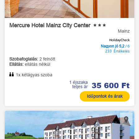
Mercure Hotel Mainz City Center
Mainz
/ 6
Nagyon jó 5,2
233 Értékelés
Szobafoglalás:
2 felnőtt
Ellátás:
ellátás nélkül
1x kétágyas szoba
1 éjszaka
35 600 Ft
teljes ár
Időpontok és árak