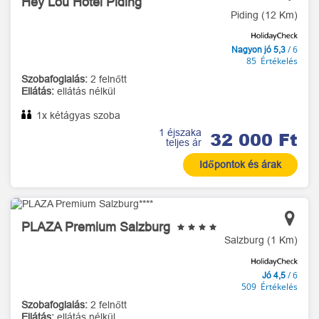
Hey Lou Hotel Piding
Piding (12 Km)
/ 6
Nagyon jó 5,3
85 Értékelés
Szobafoglalás:
2 felnőtt
Ellátás:
ellátás nélkül
1x kétágyas szoba
1 éjszaka
32 000 Ft
teljes ár
Időpontok és árak
PLAZA Premium Salzburg
Salzburg (1 Km)
/ 6
Jó 4,5
509 Értékelés
Szobafoglalás:
2 felnőtt
Ellátás:
ellátás nélkül