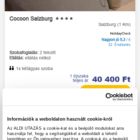
Cocoon Salzburg
Salzburg (1 Km)
/ 6
Nagyon jó 5,3
32 Értékelés
Szobafoglalás:
2 felnőtt
Ellátás:
ellátás nélkül
1x kétágyas szoba
1 éjszaka
40 400 Ft
teljes ár
Időpontok és árak
Információk a weboldalon használt cookie-król
Az ALDI UTAZÁS a cookie-kat és a beépülő modulokat arra
használja fel, hogy a segítségükkel a weboldalt a lehető
legjobban az Ön igényeihez igazítsa. A cookie-k és a beépülő