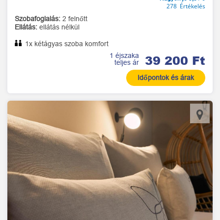
278 Értékelés
Szobafoglalás:
2 felnőtt
Ellátás:
ellátás nélkül
1x kétágyas szoba komfort
1 éjszaka
39 200 Ft
teljes ár
Időpontok és árak