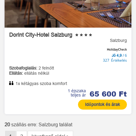
Dorint City-Hotel Salzburg
Salzburg
/ 6
Jó 4,9
327 Értékelés
Szobafoglalás:
2 felnőtt
Ellátás:
ellátás nélkül
1x kétágyas szoba komfort
1 éjszaka
65 600 Ft
teljes ár
Időpontok és árak
20
szállás
erre: Salzburg találat