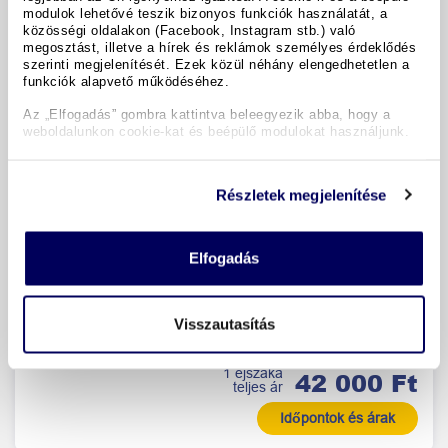
modulok lehetővé teszik bizonyos funkciók használatát, a
közösségi oldalakon (Facebook, Instagram stb.) való
megosztást, illetve a hírek és reklámok személyes érdeklődés
szerinti megjelenítését. Ezek közül néhány elengedhetetlen a
funkciók alapvető működéséhez.
Az „Elfogadás” gombra kattintva beleegyezik abba, hogy a
weboldalunkon cookie-kat és beépülő modulokat használjunk.
Hotel Scherer
Részletek megjelenítése
Salzburg (1 Km)
/ 6
Elfogadás
Jó 4,6
60 Értékelés
Szobafoglalás:
2 felnőtt
Ellátás:
ellátás nélkül
Visszautasítás
1x kétágyas szoba
1 éjszaka
42 000 Ft
teljes ár
Időpontok és árak