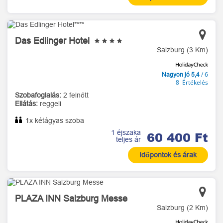
Das Edlinger Hotel
Salzburg (3 Km)
/ 6
Nagyon jó 5,4
8 Értékelés
Szobafoglalás:
2 felnőtt
Ellátás:
reggeli
1x kétágyas szoba
1 éjszaka
60 400 Ft
teljes ár
Időpontok és árak
PLAZA INN Salzburg Messe
Salzburg (2 Km)