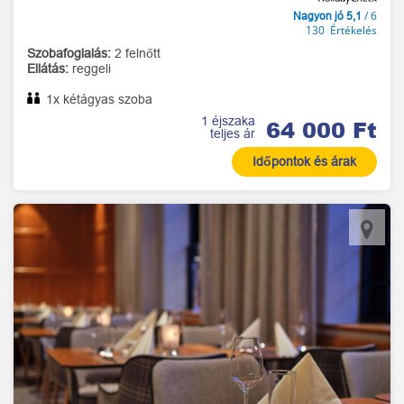
/ 6
Nagyon jó 5,1
130 Értékelés
Szobafoglalás:
2 felnőtt
Ellátás:
reggeli
1x kétágyas szoba
1 éjszaka
64 000 Ft
teljes ár
Időpontok és árak