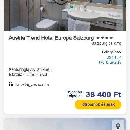
Austria Trend Hotel Europa Salzburg
Salzburg (1 Km)
/ 6
Jó 4,8
170 Értékelés
Szobafoglalás:
2 felnőtt
Ellátás:
ellátás nélkül
1x kétágyas szoba
1 éjszaka
38 400 Ft
teljes ár
Időpontok és árak