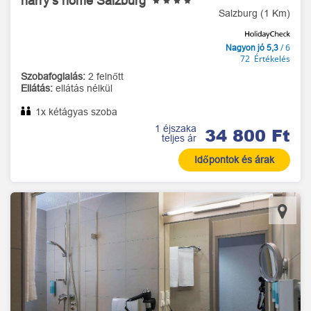
harry’s home Salzburg
Salzburg (1 Km)
/ 6
Nagyon jó 5,3
72 Értékelés
Szobafoglalás:
2 felnőtt
Ellátás:
ellátás nélkül
1x kétágyas szoba
1 éjszaka
34 800 Ft
teljes ár
Időpontok és árak