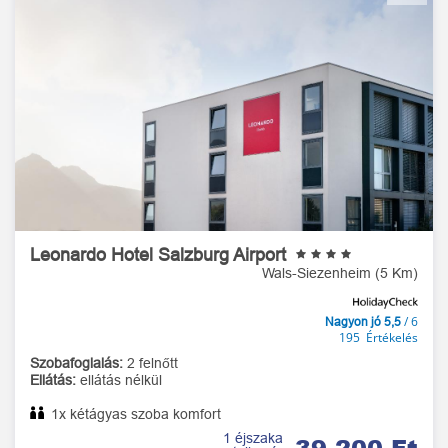
Leonardo Hotel Salzburg Airport
Wals-Siezenheim (5 Km)
/ 6
Nagyon jó 5,5
195 Értékelés
Szobafoglalás:
2 felnőtt
Ellátás:
ellátás nélkül
1x kétágyas szoba komfort
1 éjszaka
39 200 Ft