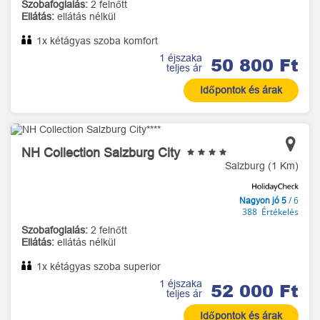
Szobafoglalás:
2 felnőtt
Ellátás:
ellátás nélkül
1x kétágyas szoba komfort
1 éjszaka
50 800 Ft
teljes ár
Időpontok és árak
NH Collection Salzburg City
Salzburg (1 Km)
/ 6
Nagyon jó 5
388 Értékelés
Szobafoglalás:
2 felnőtt
Ellátás:
ellátás nélkül
1x kétágyas szoba superior
1 éjszaka
52 000 Ft
teljes ár
Időpontok és árak