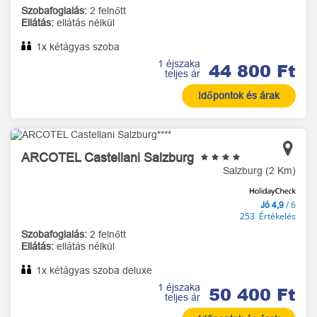
Szobafoglalás:
2 felnőtt
Ellátás:
ellátás nélkül
1x kétágyas szoba
1 éjszaka
44 800 Ft
teljes ár
Időpontok és árak
ARCOTEL Castellani Salzburg
Salzburg (2 Km)
/ 6
Jó 4,9
253 Értékelés
Szobafoglalás:
2 felnőtt
Ellátás:
ellátás nélkül
1x kétágyas szoba deluxe
1 éjszaka
50 400 Ft
teljes ár