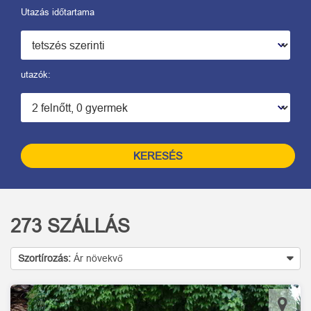
Utazás időtartama
utazók:
KERESÉS
273
SZÁLLÁS
Szortírozás:
Ár növekvő