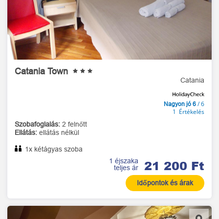
Catania Town
Catania
/ 6
Nagyon jó 6
1 Értékelés
Szobafoglalás:
2 felnőtt
Ellátás:
ellátás nélkül
1x kétágyas szoba
1 éjszaka
21 200 Ft
teljes ár
Időpontok és árak