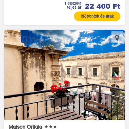
1 éjszaka
22 400 Ft
teljes ár
Időpontok és árak
Maison Ortigia