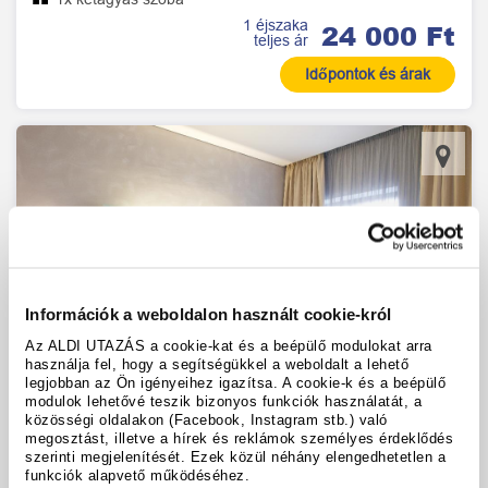
1 éjszaka
24 000 Ft
teljes ár
Időpontok és árak
Információk a weboldalon használt cookie-król
Az ALDI UTAZÁS a cookie-kat és a beépülő modulokat arra
használja fel, hogy a segítségükkel a weboldalt a lehető
legjobban az Ön igényeihez igazítsa. A cookie-k és a beépülő
modulok lehetővé teszik bizonyos funkciók használatát, a
közösségi oldalakon (Facebook, Instagram stb.) való
megosztást, illetve a hírek és reklámok személyes érdeklődés
Mercure Palermo Centro
szerinti megjelenítését. Ezek közül néhány elengedhetetlen a
Palermo
funkciók alapvető működéséhez.