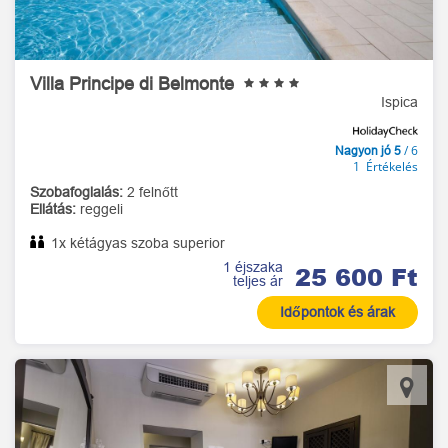
Villa Principe di Belmonte
Ispica
/ 6
Nagyon jó 5
1 Értékelés
Szobafoglalás:
2 felnőtt
Ellátás:
reggeli
1x kétágyas szoba superior
1 éjszaka
25 600 Ft
teljes ár
Időpontok és árak