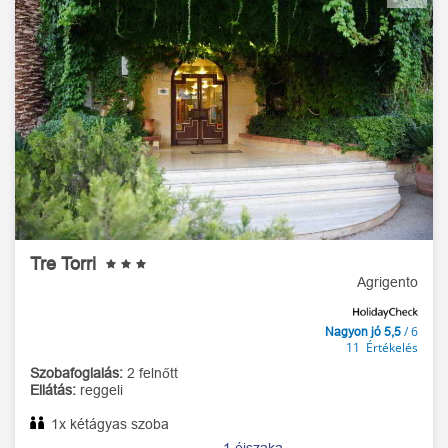
Tre Torri
Agrigento
/ 6
Nagyon jó 5,5
11 Értékelés
Szobafoglalás:
2 felnőtt
Ellátás:
reggeli
1x kétágyas szoba
1 éjszaka