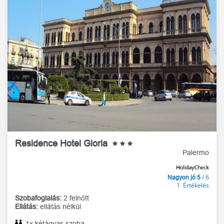
Residence Hotel Gloria
Palermo
/ 6
Nagyon jó 5
1 Értékelés
Szobafoglalás:
2 felnőtt
Ellátás:
ellátás nélkül
1x kétágyas szoba