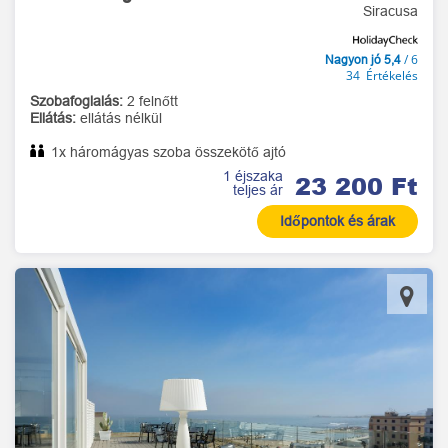
Siracusa
/ 6
Nagyon jó 5,4
34 Értékelés
Szobafoglalás:
2 felnőtt
Ellátás:
ellátás nélkül
1x háromágyas szoba összekötő ajtó
1 éjszaka
23 200 Ft
teljes ár
Időpontok és árak