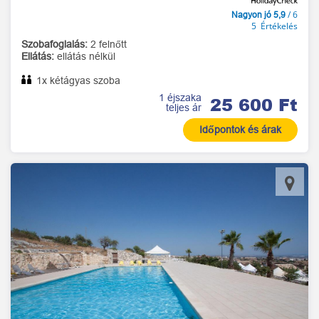
/ 6
Nagyon jó 5,9
5 Értékelés
Szobafoglalás:
2 felnőtt
Ellátás:
ellátás nélkül
1x kétágyas szoba
1 éjszaka
25 600 Ft
teljes ár
Időpontok és árak