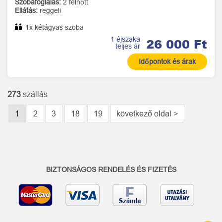
Szobafoglalás:
2 felnőtt
Ellátás:
reggeli
1x kétágyas szoba
1 éjszaka
26 000 Ft
teljes ár
Időpontok és árak
273
szállás
1
2
3
18
19
következő oldal >
BIZTONSÁGOS RENDELÉS ÉS FIZETÉS