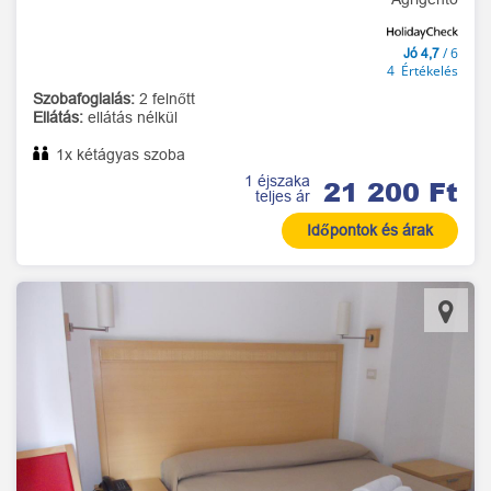
/ 6
Jó 4,7
4 Értékelés
Szobafoglalás:
2 felnőtt
Ellátás:
ellátás nélkül
1x kétágyas szoba
1 éjszaka
21 200 Ft
teljes ár
Időpontok és árak