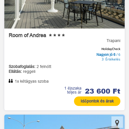
Room of Andrea
Trapani
/ 6
Nagyon jó 6
3 Értékelés
Szobafoglalás:
2 felnőtt
Ellátás:
reggeli
1x kétágyas szoba
1 éjszaka
23 600 Ft
teljes ár
Időpontok és árak