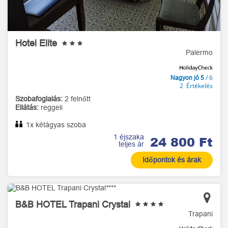
Hotel Elite
Palermo
/ 6
Nagyon jó 5
2 Értékelés
Szobafoglalás:
2 felnőtt
Ellátás:
reggeli
1x kétágyas szoba
1 éjszaka
24 800 Ft
teljes ár
Időpontok és árak
B&B HOTEL Trapani Crystal
Trapani