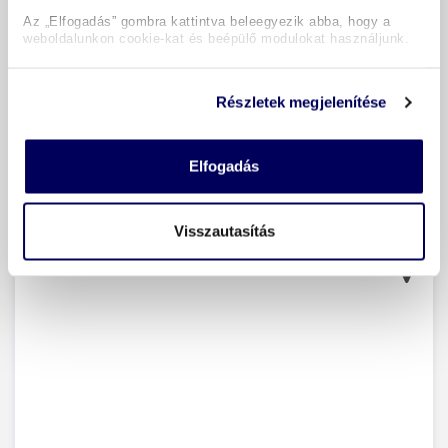
Az „Elfogadás” gombra kattintva beleegyezik abba, hogy a
/ 6
Jó 4,7
weboldalunkon cookie-kat és beépülő modulokat használjunk.
90 Értékelés
Szobafoglalás:
2 felnőtt
Ellátás:
reggeli
Részletek megjelenítése
1x kétágyas szoba melléképület
1 éjszaka
24 400 Ft
Elfogadás
teljes ár
Időpontok és árak
Visszautasítás