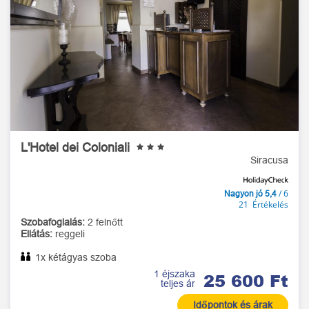
L'Hotel dei Coloniali
Siracusa
/ 6
Nagyon jó 5,4
21 Értékelés
Szobafoglalás:
2 felnőtt
Ellátás:
reggeli
1x kétágyas szoba
1 éjszaka
25 600 Ft
teljes ár
Időpontok és árak