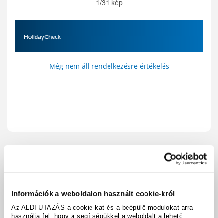
1/31 kép
Még nem áll rendelkezésre értékelés
Utazási kód:
A28904
Térkép megjelenítése
megosztás
nyomtatás
Információk a weboldalon használt cookie-król
Felszereltség és tények
Az ALDI UTAZÁS a cookie-kat és a beépülő modulokat arra
használja fel, hogy a segítségükkel a weboldalt a lehető