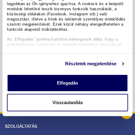
legjobban az Ön igényeihez igazítsa. A cookie-k és a beépülő
modulok lehetővé teszik bizonyos funkciók használatát, a
A hotel részletei
közösségi oldalakon (Facebook, Instagram stb.) való
megosztást, illetve a hírek és reklámok személyes érdeklődés
szerinti megjelenítését. Ezek közül néhány elengedhetetlen a
funkciók alapvető működéséhez.
Időpontok & árak
Az „Elfogadás” gombra kattintva beleegyezik abba, hogy a
weboldalunkon cookie-kat és beépülő modulokat használjunk.
Copyright GIATA 2004 - 2026. Multilingual, powered by
www.giata.com for client no. 122148
Részletek megjelenítése
BIZTONSÁGOS RENDELÉS ÉS FIZETÉS
Elfogadás
Visszautasítás
SZOLGÁLTATÁS