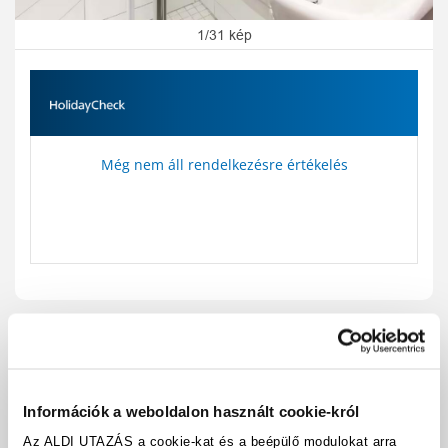
1/31 kép
Még nem áll rendelkezésre értékelés
Utazási kód:
A27259
Térkép megjelenítése
megosztás
nyomtatás
Információk a weboldalon használt cookie-król
Felszereltség és tények
Az ALDI UTAZÁS a cookie-kat és a beépülő modulokat arra