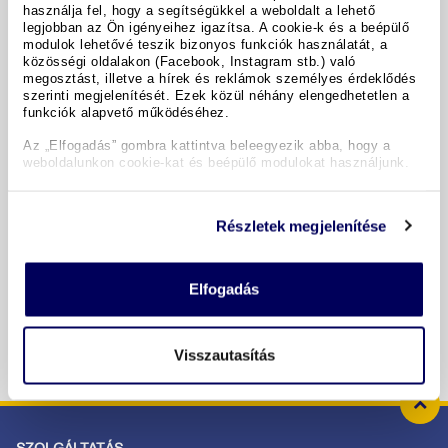
használja fel, hogy a segítségükkel a weboldalt a lehető
legjobban az Ön igényeihez igazítsa. A cookie-k és a beépülő
modulok lehetővé teszik bizonyos funkciók használatát, a
közösségi oldalakon (Facebook, Instagram stb.) való
A hotel részletei
megosztást, illetve a hírek és reklámok személyes érdeklődés
szerinti megjelenítését. Ezek közül néhány elengedhetetlen a
funkciók alapvető működéséhez.
Időpontok & árak
Az „Elfogadás” gombra kattintva beleegyezik abba, hogy a
weboldalunkon cookie-kat és beépülő modulokat használjunk.
Copyright GIATA 2004 - 2026. Multilingual, powered by
www.giata.com for client no. 122148
Részletek megjelenítése
BIZTONSÁGOS RENDELÉS ÉS FIZETÉS
Elfogadás
Visszautasítás