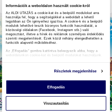
az ajánlathoz
Információk a weboldalon használt cookie-król
Az ALDI UTAZÁS a cookie-kat és a beépülő modulokat arra
használja fel, hogy a segítségükkel a weboldalt a lehető
legjobban az Ön igényeihez igazítsa. A cookie-k és a beépülő
modulok lehetővé teszik bizonyos funkciók használatát, a
közösségi oldalakon (Facebook, Instagram stb.) való
megosztást, illetve a hírek és reklámok személyes érdeklődés
szerinti megjelenítését. Ezek közül néhány elengedhetetlen a
funkciók alapvető működéséhez.
Az „Elfogadás” gombra kattintva beleegyezik abba, hogy a
weboldalunkon cookie-kat és beépülő modulokat használjunk.
Részletek megjelenítése
Elfogadás
Visszautasítás