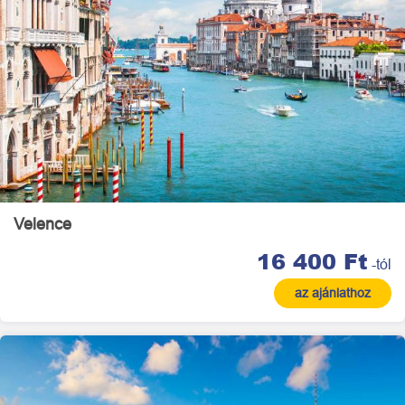
Velence
16 400 Ft
-tól
az ajánlathoz