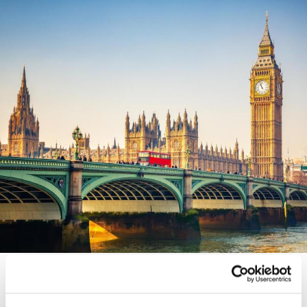
London
23 200 Ft
-tól