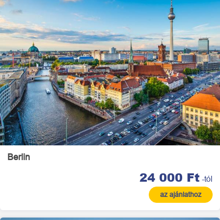
Berlin
24 000 Ft
-tól
az ajánlathoz