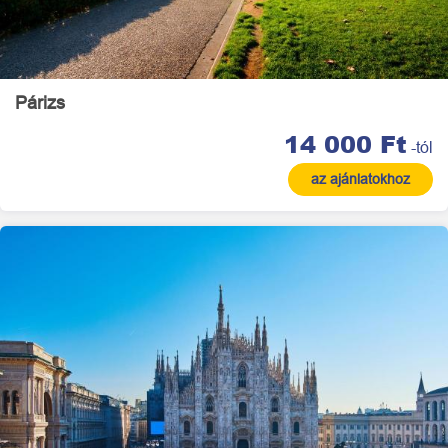
Párizs
14 000 Ft
-tól
az ajánlatokhoz