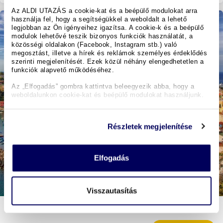
Az ALDI UTAZÁS a cookie-kat és a beépülő modulokat arra
használja fel, hogy a segítségükkel a weboldalt a lehető
legjobban az Ön igényeihez igazítsa. A cookie-k és a beépülő
modulok lehetővé teszik bizonyos funkciók használatát, a
közösségi oldalakon (Facebook, Instagram stb.) való
megosztást, illetve a hírek és reklámok személyes érdeklődés
szerinti megjelenítését. Ezek közül néhány elengedhetetlen a
funkciók alapvető működéséhez.
Az „Elfogadás” gombra kattintva beleegyezik abba, hogy a
weboldalunkon cookie-kat és beépülő modulokat használjunk.
Részletek megjelenítése
Elfogadás
Visszautasítás
Nápoly