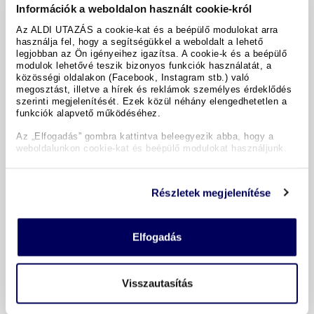
Információk a weboldalon használt cookie-król
Az ALDI UTAZÁS a cookie-kat és a beépülő modulokat arra
használja fel, hogy a segítségükkel a weboldalt a lehető
legjobban az Ön igényeihez igazítsa. A cookie-k és a beépülő
modulok lehetővé teszik bizonyos funkciók használatát, a
közösségi oldalakon (Facebook, Instagram stb.) való
megosztást, illetve a hírek és reklámok személyes érdeklődés
szerinti megjelenítését. Ezek közül néhány elengedhetetlen a
funkciók alapvető működéséhez.
Calvi - Korzika
Az „Elfogadás” gombra kattintva beleegyezik abba, hogy a
Ferienwohnung A Merula ***sup.
weboldalunkon cookie-kat és beépülő modulokat használjunk.
Ellátás nélkül
2026.08.09.
-
2026.08.16.
Részletek megjelenítése
7 éjszaka
Elfogadás
BIZTONSÁGOS RENDELÉS ÉS FIZETÉS
Visszautasítás