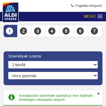
Foglalási központ:
MENÜ
1
2
3
4
5
6
7
Személyek száma
×
A kiválasztott személyek számához nem található
lehetséges odautazási időpont.