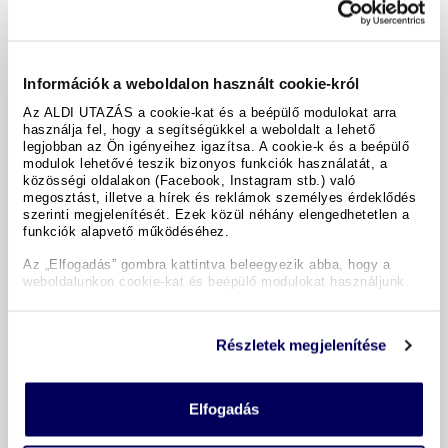
Sze
2026.12.30.
Információk a weboldalon használt cookie-król
4 éjszaka
Az ALDI UTAZÁS a cookie-kat és a beépülő modulokat arra
használja fel, hogy a segítségükkel a weboldalt a lehető
Bécs
legjobban az Ön igényeihez igazítsa. A cookie-k és a beépülő
modulok lehetővé teszik bizonyos funkciók használatát, a
egyágyas szoba
(még
2
elérhető)
közösségi oldalakon (Facebook, Instagram stb.) való
megosztást, illetve a hírek és reklámok személyes érdeklődés
854 490 Ft
Tovább
szerinti megjelenítését. Ezek közül néhány elengedhetetlen a
funkciók alapvető működéséhez.
Az „Elfogadás” gombra kattintva beleegyezik abba, hogy a
vissza
weboldalunkon cookie-kat és beépülő modulokat használjunk.
Részletek megjelenítése
Az Ön foglalása
Utazási kód:
9835208
Elfogadás