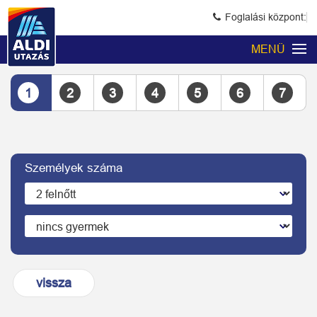
Foglalási központ:
MENÜ
1
2
3
4
5
6
7
Személyek száma
vissza