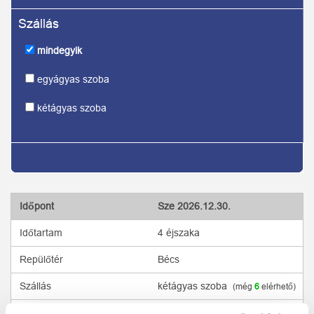
mindegyik
egyágyas szoba
kétágyas szoba
Sze
2026.12.30.
4 éjszaka
Bécs
kétágyas szoba
(még
6
elérhető)
694 490 Ft
Tovább