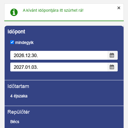
×
A kívánt időpontjára itt szűrhet rá!
mindegyik
4 éjszaka
Bécs