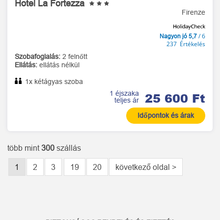
Hotel La Fortezza
Firenze
/ 6
Nagyon jó 5,7
237 Értékelés
Szobafoglalás:
2 felnőtt
Ellátás:
ellátás nélkül
1x kétágyas szoba
1 éjszaka
25 600 Ft
teljes ár
Időpontok és árak
több mint
300
szállás
1
2
3
19
20
következő oldal >