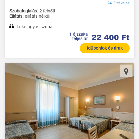
24 Értékelés
Szobafoglalás:
2 felnőtt
Ellátás:
ellátás nélkül
1x kétágyas szoba
1 éjszaka
22 400 Ft
teljes ár
Időpontok és árak