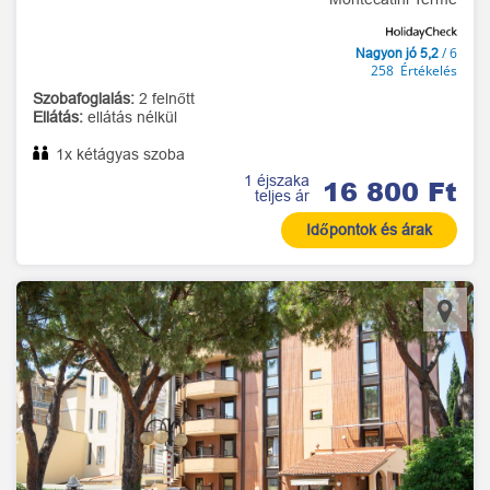
/ 6
Nagyon jó 5,2
258 Értékelés
Szobafoglalás:
2 felnőtt
Ellátás:
ellátás nélkül
1x kétágyas szoba
1 éjszaka
16 800 Ft
teljes ár
Időpontok és árak