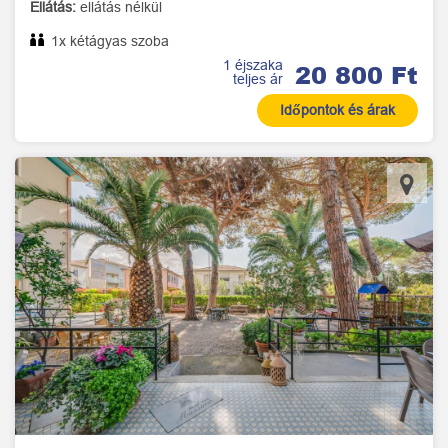
Ellátás:
ellátás nélkül
1x kétágyas szoba
1 éjszaka
20 800 Ft
teljes ár
Időpontok és árak