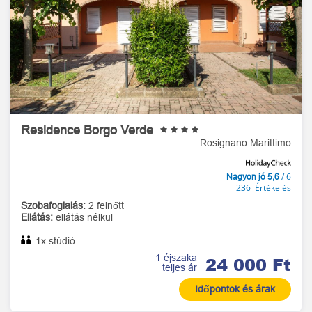
Residence Borgo Verde
Rosignano Marittimo
/ 6
Nagyon jó 5,6
236 Értékelés
Szobafoglalás:
2 felnőtt
Ellátás:
ellátás nélkül
1x stúdió
1 éjszaka
24 000 Ft
teljes ár
Időpontok és árak