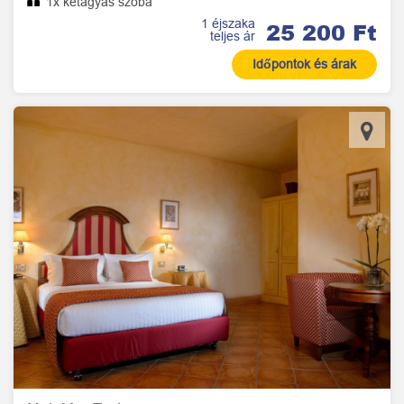
1x kétágyas szoba
1 éjszaka
25 200 Ft
teljes ár
Időpontok és árak