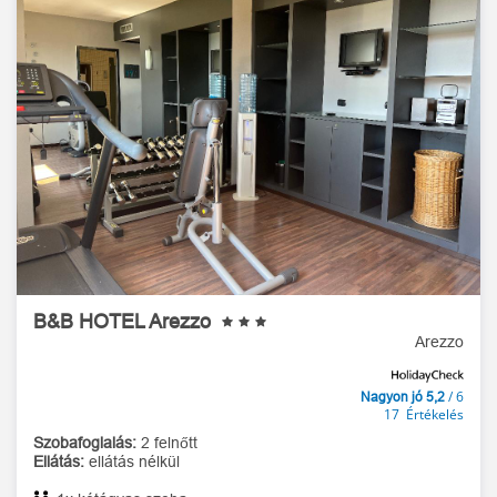
B&B HOTEL Arezzo
Arezzo
/ 6
Nagyon jó 5,2
17 Értékelés
Szobafoglalás:
2 felnőtt
Ellátás:
ellátás nélkül