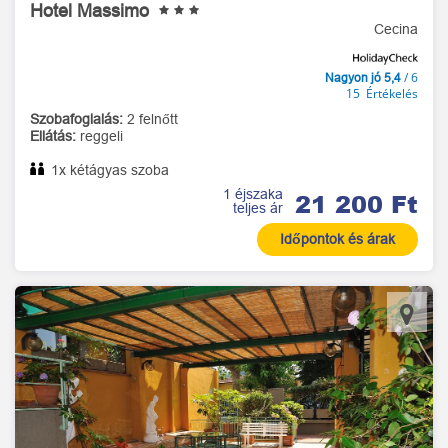
Hotel Massimo
Cecina
/ 6
Nagyon jó 5,4
15 Értékelés
Szobafoglalás:
2 felnőtt
Ellátás:
reggeli
1x kétágyas szoba
1 éjszaka
21 200 Ft
teljes ár
Időpontok és árak