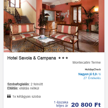
Hotel Savoia & Campana
Montecatini Terme
/ 6
Nagyon jó 5,9
27 Értékelés
Szobafoglalás:
2 felnőtt
Ellátás:
ellátás nélkül
1x kétágyas szoba
1 éjszaka
20 800 Ft
teljes ár