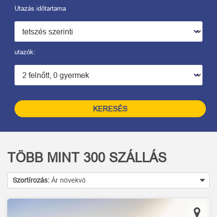
Utazás időtartama
utazók:
KERESÉS
TÖBB MINT
300
SZÁLLÁS
Szortírozás:
Ár növekvő