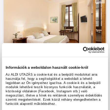
Cimabue
Információk a weboldalon használt cookie-król
Firenze
Az ALDI UTAZÁS a cookie-kat és a beépülő modulokat arra
használja fel, hogy a segítségükkel a weboldalt a lehető
/ 6
legjobban az Ön igényeihez igazítsa. A cookie-k és a beépülő
Inkább jó 3,6
1 Értékelés
modulok lehetővé teszik bizonyos funkciók használatát, a
közösségi oldalakon (Facebook, Instagram stb.) való
Szobafoglalás:
2 felnőtt
megosztást, illetve a hírek és reklámok személyes érdeklődés
Ellátás:
reggeli
szerinti megjelenítését. Ezek közül néhány elengedhetetlen a
funkciók alapvető működéséhez.
1x kétágyas szoba economy