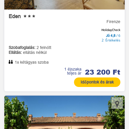
Eden
Firenze
/ 6
Jó 4,8
2 Értékelés
Szobafoglalás:
2 felnőtt
Ellátás:
ellátás nélkül
1x kétágyas szoba
1 éjszaka
23 200 Ft
teljes ár
Időpontok és árak