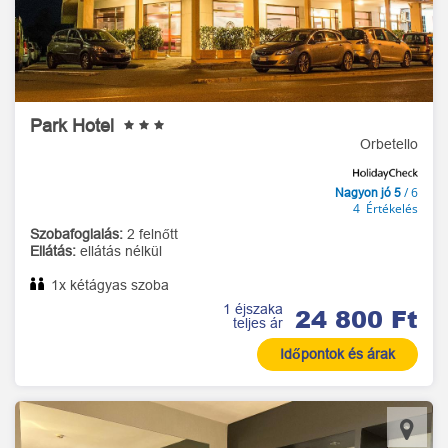
Park Hotel
Orbetello
/ 6
Nagyon jó 5
4 Értékelés
Szobafoglalás:
2 felnőtt
Ellátás:
ellátás nélkül
1x kétágyas szoba
1 éjszaka
24 800 Ft
teljes ár
Időpontok és árak