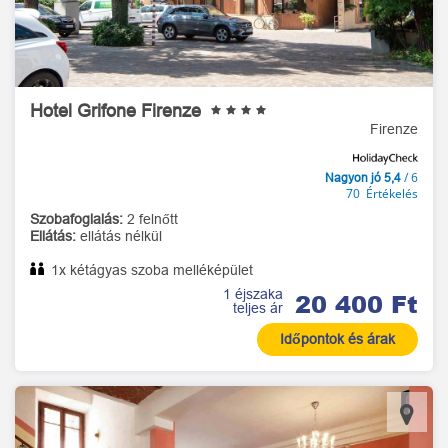
Hotel Grifone Firenze
Firenze
/ 6
Nagyon jó 5,4
70 Értékelés
Szobafoglalás:
2 felnőtt
Ellátás:
ellátás nélkül
1x kétágyas szoba melléképület
1 éjszaka
20 400 Ft
teljes ár
Időpontok és árak