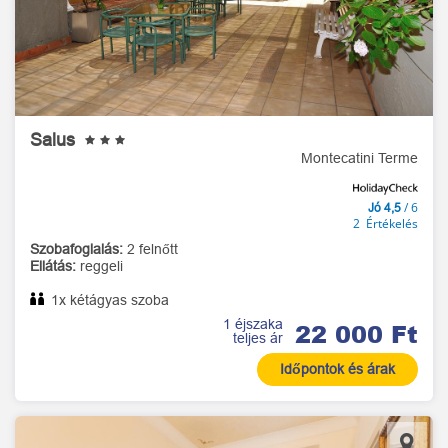
Salus
Montecatini Terme
/ 6
Jó 4,5
2 Értékelés
Szobafoglalás:
2 felnőtt
Ellátás:
reggeli
1x kétágyas szoba
1 éjszaka
22 000 Ft
teljes ár
Időpontok és árak