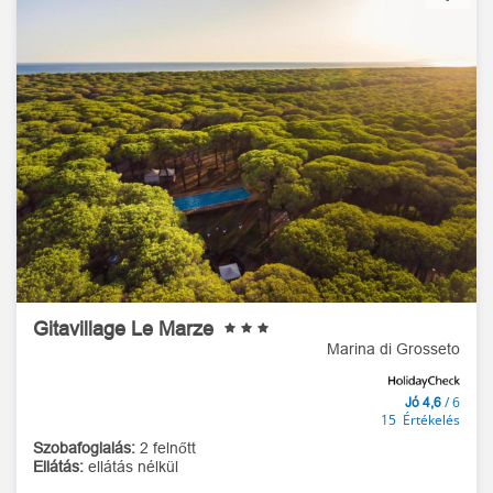
Gitavillage Le Marze
Marina di Grosseto
/ 6
Jó 4,6
15 Értékelés
Szobafoglalás:
2 felnőtt
Ellátás:
ellátás nélkül