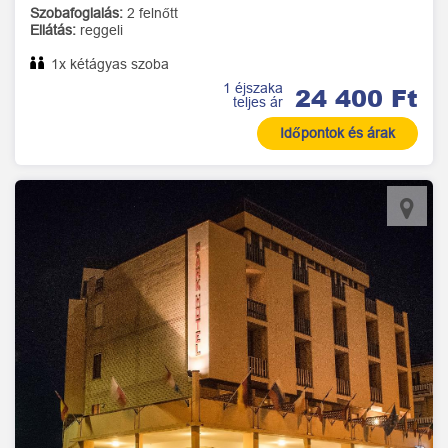
Szobafoglalás:
2 felnőtt
Ellátás:
reggeli
1x kétágyas szoba
1 éjszaka
24 400 Ft
teljes ár
Időpontok és árak