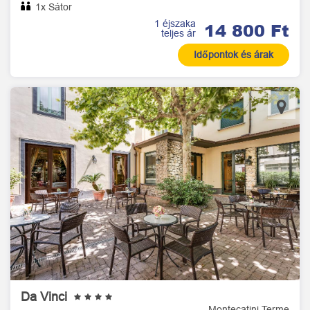
1x Sátor
1 éjszaka
14 800 Ft
teljes ár
Időpontok és árak
Da Vinci
Montecatini Terme