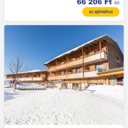
66 206 Ft
-tól
az ajánlathoz