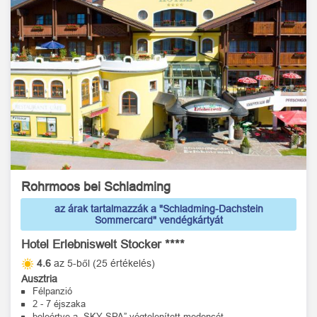
Rohrmoos bei Schladming
az árak tartalmazzák a "Schladming-Dachstein
Sommercard" vendégkártyát
Hotel Erlebniswelt Stocker ****
4.6
az 5-ből (25 értékelés)
Ausztria
Félpanzió
2 - 7 éjszaka
beleértve a „SKY SPA” végtelenített medencét