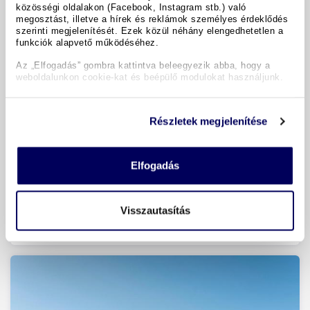
közösségi oldalakon (Facebook, Instagram stb.) való
megosztást, illetve a hírek és reklámok személyes érdeklődés
szerinti megjelenítését. Ezek közül néhány elengedhetetlen a
St. Lambrecht
funkciók alapvető működéséhez.
2 gyermek 11,9 éves korig ingyenes (2 teljes árú vendég
Az „Elfogadás” gombra kattintva beleegyezik abba, hogy a
esetén)
weboldalunkon cookie-kat és beépülő modulokat használjunk.
Auszeit **** Hotel St. Lambrecht
4.7
az 5-ből (98 értékelés)
Részletek megjelenítése
Ausztria
félpanzió
2 - 7 éjszaka
Elfogadás
beleértve a szálloda saját wellnessrészlegének használatát
személyenként
72 272 Ft
-tól
Visszautasítás
az ajánlathoz