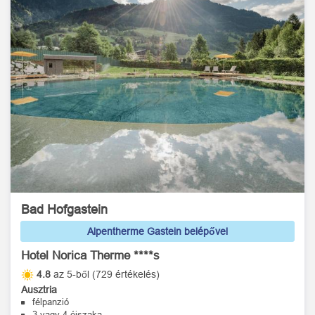
Bad Hofgastein
Alpentherme Gastein belépővel
Hotel Norica Therme ****s
4.8
az 5-ből (729 értékelés)
Ausztria
félpanzió
3 vagy 4 éjszaka