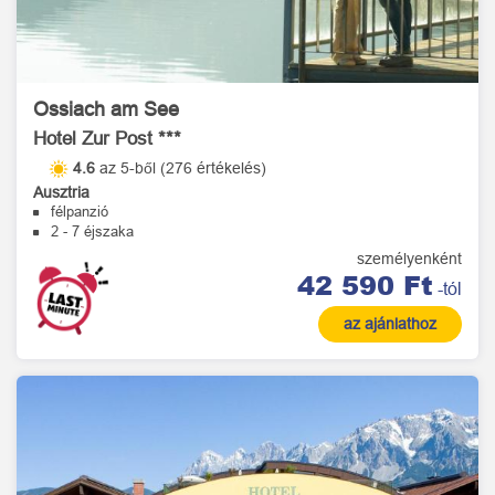
Ossiach am See
Hotel Zur Post ***
4.6
az 5-ből (276 értékelés)
Ausztria
félpanzió
2 - 7 éjszaka
személyenként
42 590 Ft
-tól
az ajánlathoz