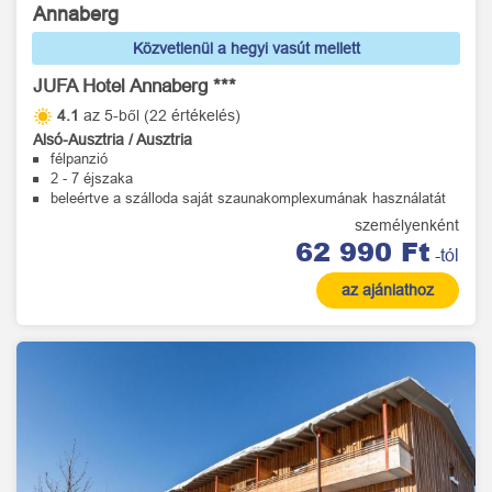
Annaberg
Közvetlenül a hegyi vasút mellett
JUFA Hotel Annaberg ***
4.1
az 5-ből (22 értékelés)
Alsó-Ausztria / Ausztria
félpanzió
2 - 7 éjszaka
beleértve a szálloda saját szaunakomplexumának használatát
személyenként
62 990 Ft
-tól
az ajánlathoz