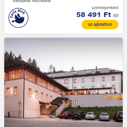
kabinjának használatát
személyenként
58 491 Ft
-tól
az ajánlathoz