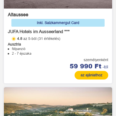
Altaussee
Inkl. Salzkammergut Card
JUFA Hotels im Ausseerland ***
4.8
az 5-ből (31 értékelés)
Ausztria
félpanzió
2 - 7 éjszaka
személyenként
59 990 Ft
-tól
az ajánlathoz