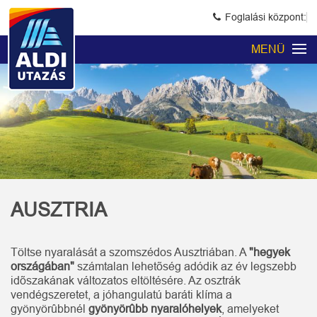
Foglalási központ:
MENÜ
AUSZTRIA
Töltse nyaralását a szomszédos Ausztriában. A
"hegyek
országában"
számtalan lehetõség adódik az év legszebb
idõszakának változatos eltöltésére. Az osztrák
vendégszeretet, a jóhangulatú baráti klíma a
gyönyörûbbnél
gyönyörûbb nyaralóhelyek
, amelyeket