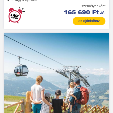
személyenként
165 690 Ft
-tól
az ajánlathoz