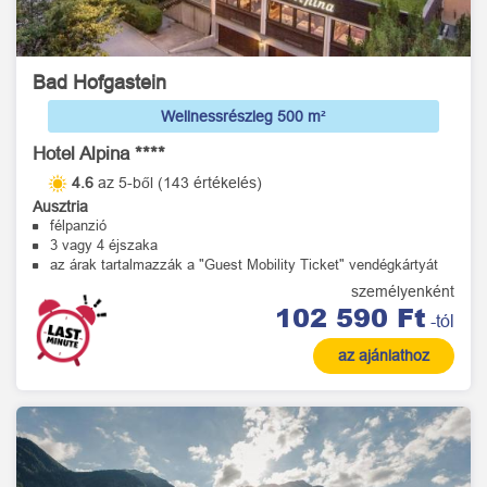
Bad Hofgastein
Wellnessrészleg 500 m²
Hotel Alpina ****
4.6
az 5-ből (143 értékelés)
Ausztria
félpanzió
3 vagy 4 éjszaka
az árak tartalmazzák a "Guest Mobility Ticket" vendégkártyát
személyenként
102 590 Ft
-tól
az ajánlathoz