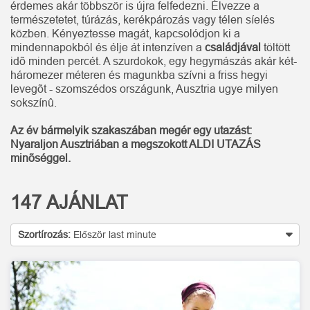
érdemes akár többször is újra felfedezni. Élvezze a
természetetet, túrázás, kerékpározás vagy télen síelés
közben. Kényeztesse magát, kapcsolódjon ki a
mindennapokból és élje át intenzíven a
családjával
töltött
idõ minden percét. A szurdokok, egy hegymászás akár két-
háromezer méteren és magunkba szívni a friss hegyi
levegõt - szomszédos országunk, Ausztria ugye milyen
sokszínû.
Az év bármelyik szakaszában megér egy utazást:
Nyaraljon Ausztriában a megszokott ALDI UTAZÁS
minõséggel.
147
AJÁNLAT
Szortírozás:
Először last minute