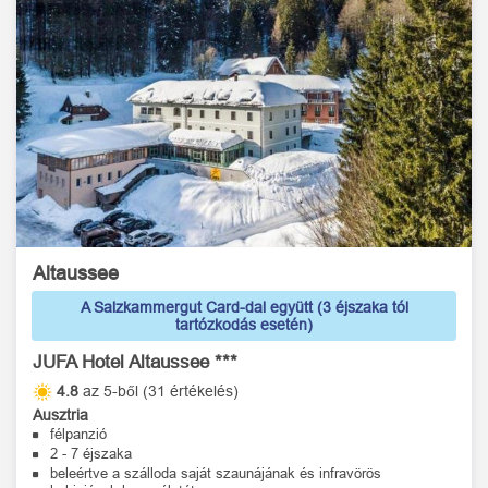
Altaussee
A Salzkammergut Card-dal együtt (3 éjszaka tól
tartózkodás esetén)
JUFA Hotel Altaussee ***
4.8
az 5-ből (31 értékelés)
Ausztria
félpanzió
2 - 7 éjszaka
beleértve a szálloda saját szaunájának és infravörös