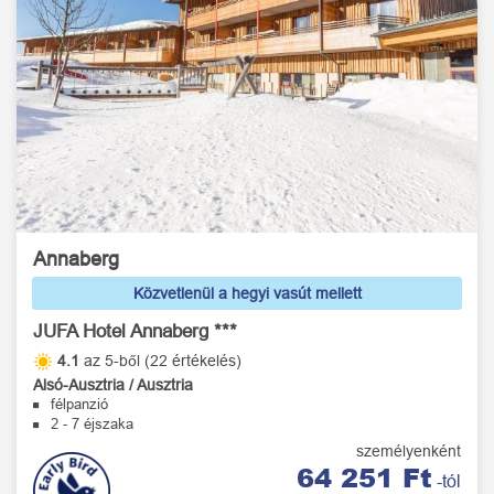
Annaberg
Közvetlenül a hegyi vasút mellett
JUFA Hotel Annaberg ***
4.1
az 5-ből (22 értékelés)
Alsó-Ausztria / Ausztria
félpanzió
2 - 7 éjszaka
személyenként
64 251 Ft
-tól