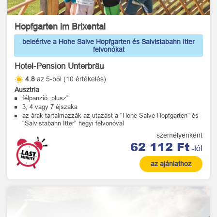
Hopfgarten im Brixental
beleértve a Hohe Salve Hopfgarten és Salvistabahn Itter
felvonókat
Hotel-Pension Unterbräu
4.8
az 5-ből (10 értékelés)
Ausztria
félpanzió „plusz”
3, 4 vagy 7 éjszaka
az árak tartalmazzák az utazást a "Hohe Salve Hopfgarten" és
"Salvistabahn Itter" hegyi felvonóval
személyenként
62 112 Ft
-tól
az ajánlathoz