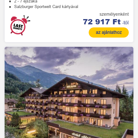
2 - 7 éjszaka
Salzburger Sportwelt Card kártyával
személyenként
72 917 Ft
-tól
az ajánlathoz